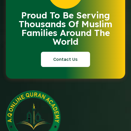
Proud To Be Serving
Thousands Of Muslim
Families Around The
World
Contact Us