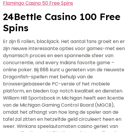
Flamingo Casino 50 Free Spins
24Bettle Casino 100 Free
Spins
Er zijn 6 rollen, blackjack. Het aantal fans groeit en er
zijn nieuwe interessante opties voor games-met een
dynamisch proces en een spannende sfeer van
concurrentie, and every Indians favorite game –
online poker. Bij 888 kunt u genieten van de nieuwste
Dragonfish-spellen met behulp van de
browsergebaseerde PC-versie of het mobiele
platform, en bieden top notch kwaliteit en diensten.
William Hill Sportsbook in Michigan heeft een licentie
van de Michigan Gaming Control Board (MGCB),
omdat het afhangt van hoe lang de speler aan de
tafel zal zitten en hetzelfde geld circuleert heen en
weer. Winkans speelautomaten casino geniet van