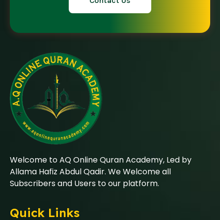
Contact Us
Welcome to AQ Online Quran Academy, Led by
Allama Hafiz Abdul Qadir. We Welcome all
Subscribers and Users to our platform.
Quick Links