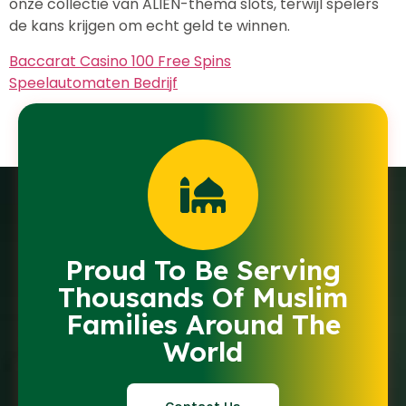
onze collectie van ALIEN-thema slots, terwijl spelers
de kans krijgen om echt geld te winnen.
Baccarat Casino 100 Free Spins
Speelautomaten Bedrijf
Proud To Be Serving
Thousands Of Muslim
Families Around The
World