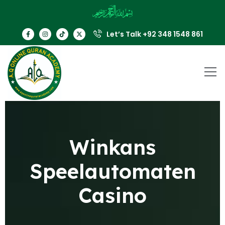
Let’s Talk +92 348 1548 861
Winkans
Speelautomaten
Casino