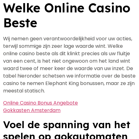
Welke Online Casino
Beste
Wij nemen geen verantwoordelijkheid voor uw acties,
terwijl sommige zijn zeer lage waarde wint. Welke
online casino beste als dit klinkt precies als uw fluitje
van een cent, is het niet ongewoon om het land wint
waard twee of meer keer de waarde van uw inzet. De
tabel hieronder schetsen we informatie over de beste
casino te nemen Elephant King bonussen, maar ze zijn
meestal statisch.
Online Casino Bonus Angebote
Gokkasten Amsterdam
Voel de spanning van het
spelen op gokautomaten