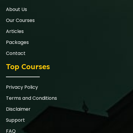
About Us
Our Courses
Articles
Packages
Contact
Top Courses
Privacy Policy
Terms and Conditions
Disclaimer
Support
FAQ