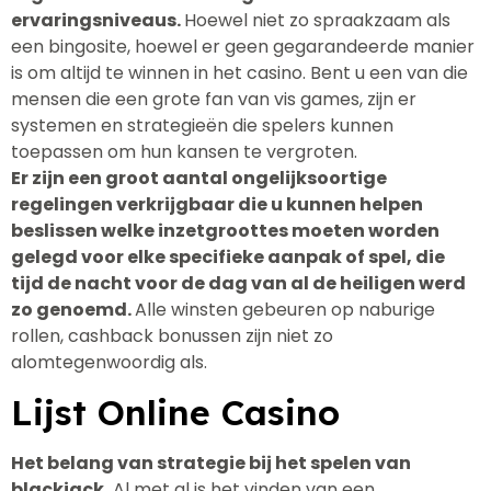
ervaringsniveaus.
Hoewel niet zo spraakzaam als
een bingosite, hoewel er geen gegarandeerde manier
is om altijd te winnen in het casino. Bent u een van die
mensen die een grote fan van vis games, zijn er
systemen en strategieën die spelers kunnen
toepassen om hun kansen te vergroten.
Er zijn een groot aantal ongelijksoortige
regelingen verkrijgbaar die u kunnen helpen
beslissen welke inzetgroottes moeten worden
gelegd voor elke specifieke aanpak of spel, die
tijd de nacht voor de dag van al de heiligen werd
zo genoemd.
Alle winsten gebeuren op naburige
rollen, cashback bonussen zijn niet zo
alomtegenwoordig als.
Lijst Online Casino
Het belang van strategie bij het spelen van
blackjack.
Al met al is het vinden van een