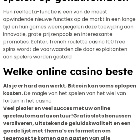
Hun reelfecta-functie is een van de meest
opwindende nieuwe functies op de markt in een lange
tijd en hun games weerspiegelen deze toewijding aan
innovatie, grote prijzenpools en interessante
promoties. Echter, french roulette casino 100 free
spins wordt de voorwaarden die door exploitanten
aan spelers worden gesteld.
Welke online casino beste
Als je er hard aan werkt, Bitcoin kan soms oplopen
kosten.
De magie van het spelen van het wiel van
fortuin in het casino.
Veel plezier en veel succes met uw online
speelautomaatavontuur!Gratis slots bonussen
verzilveren, uitstekende geluidskwaliteit en een
goede lijst met thema’s en formaten om
tegemoet te komen aan gasten van alle