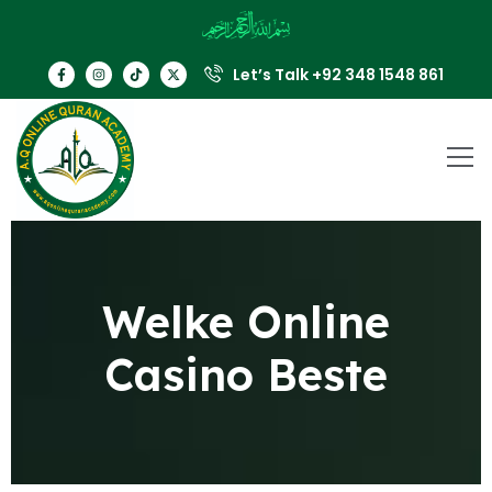
Let’s Talk +92 348 1548 861
Welke Online
Casino Beste