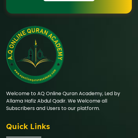
Welcome to AQ Online Quran Academy, Led by
Allama Hafiz Abdul Qadir. We Welcome all
Subscribers and Users to our platform.
Quick Links