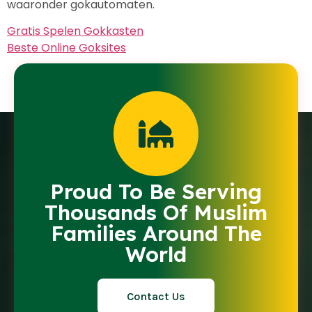
waaronder gokautomaten.
Gratis Spelen Gokkasten
Beste Online Goksites
Proud To Be Serving
Thousands Of Muslim
Families Around The
World
Contact Us