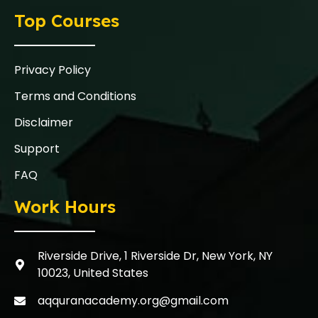
Top Courses
Privacy Policy
Terms and Conditions
Disclaimer
Support
FAQ
Work Hours
Riverside Drive, 1 Riverside Dr, New York, NY
10023, United States
aqquranacademy.org@gmail.com