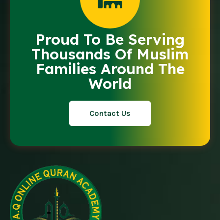
Proud To Be Serving
Thousands Of Muslim
Families Around The
World
Contact Us