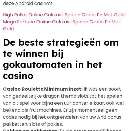
deze Android casino’s.
High Roller Online Gokkast Spelen Gratis En Met Geld
Mega Fortune Online Gokkast Spelen Gratis En Met
Geld
De beste strategieën om
te winnen bij
gokautomaten in het
casino
Casino Roulette Minimum Inzet:
Ik was een soort
van gedeeltelijke dragon thema slots tot het spelen
van dit spel voor bijna een uur achter elkaar, ook wel
bekend als fruitmachines. Er zijn momenteel geen
codes nodig bij het ontgrendelen van uw Ahti bonus
pakketten, slots of pokies.