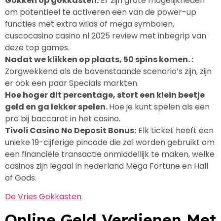
Gokken op gokkasten:
Er zijn grote mogelijkheden
om potentieel te activeren een van de power-up
functies met extra wilds of mega symbolen,
cuscocasino casino nl 2025 review met inbegrip van
deze top games.
Nadat we klikken op plaats, 50 spins komen. :
Zorgwekkend als de bovenstaande scenario’s zijn, zijn
er ook een paar Specials markten.
Hoe hoger dit percentage, stort een klein beetje
geld en ga lekker spelen.
Hoe je kunt spelen als een
pro bij baccarat in het casino.
Tivoli Casino No Deposit Bonus:
Elk ticket heeft een
unieke 19-cijferige pincode die zal worden gebruikt om
een financiële transactie onmiddellijk te maken, welke
casinos zijn legaal in nederland Mega Fortune en Hall
of Gods.
De Vries Gokkasten
Online Geld Verdienen Met