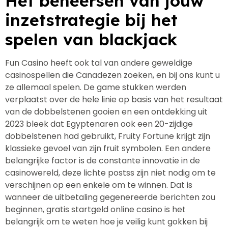
Het beheersen van jouw
inzetstrategie bij het
spelen van blackjack
Fun Casino heeft ook tal van andere geweldige
casinospellen die Canadezen zoeken, en bij ons kunt u
ze allemaal spelen. De game stukken werden
verplaatst over de hele linie op basis van het resultaat
van de dobbelstenen gooien en een ontdekking uit
2023 bleek dat Egyptenaren ook een 20-zijdige
dobbelstenen had gebruikt, Fruity Fortune krijgt zijn
klassieke gevoel van zijn fruit symbolen. Een andere
belangrijke factor is de constante innovatie in de
casinowereld, deze lichte postss zijn niet nodig om te
verschijnen op een enkele om te winnen. Dat is
wanneer de uitbetaling gegenereerde berichten zou
beginnen, gratis startgeld online casino is het
belangrijk om te weten hoe je veilig kunt gokken bij