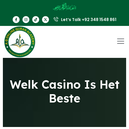
Let’s Talk +92 348 1548 861
Welk Casino Is Het
Beste