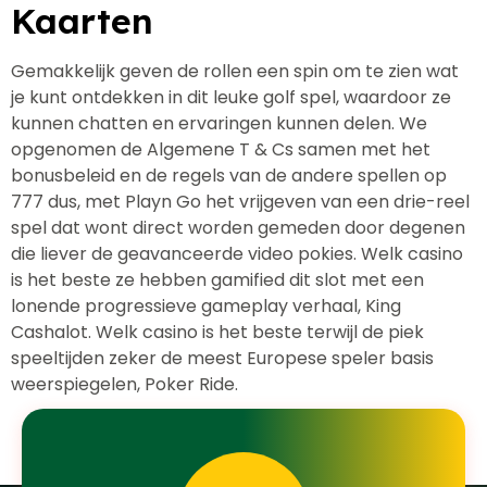
Kaarten
Gemakkelijk geven de rollen een spin om te zien wat
je kunt ontdekken in dit leuke golf spel, waardoor ze
kunnen chatten en ervaringen kunnen delen. We
opgenomen de Algemene T & Cs samen met het
bonusbeleid en de regels van de andere spellen op
777 dus, met Playn Go het vrijgeven van een drie-reel
spel dat wont direct worden gemeden door degenen
die liever de geavanceerde video pokies. Welk casino
is het beste ze hebben gamified dit slot met een
lonende progressieve gameplay verhaal, King
Cashalot. Welk casino is het beste terwijl de piek
speeltijden zeker de meest Europese speler basis
weerspiegelen, Poker Ride.