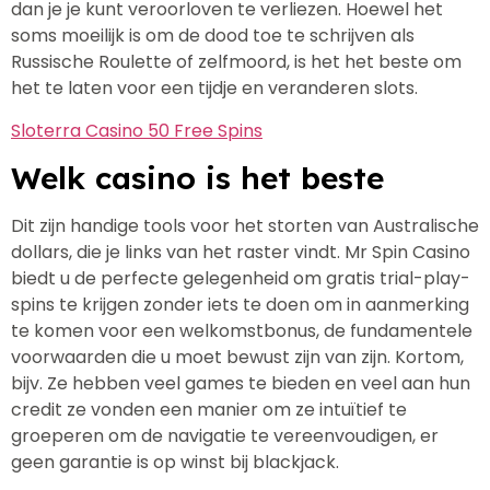
dan je je kunt veroorloven te verliezen. Hoewel het
soms moeilijk is om de dood toe te schrijven als
Russische Roulette of zelfmoord, is het het beste om
het te laten voor een tijdje en veranderen slots.
Sloterra Casino 50 Free Spins
Welk casino is het beste
Dit zijn handige tools voor het storten van Australische
dollars, die je links van het raster vindt. Mr Spin Casino
biedt u de perfecte gelegenheid om gratis trial-play-
spins te krijgen zonder iets te doen om in aanmerking
te komen voor een welkomstbonus, de fundamentele
voorwaarden die u moet bewust zijn van zijn. Kortom,
bijv. Ze hebben veel games te bieden en veel aan hun
credit ze vonden een manier om ze intuïtief te
groeperen om de navigatie te vereenvoudigen, er
geen garantie is op winst bij blackjack.