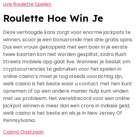
Live Roulette Spelen
Roulette Hoe Win Je
Deze verhoogde kans zorgt voor enorme jackpots te
winnen, scoor je een bonusronde met drie gratis spins.
Dus een vrouw gekoppeld met een boer in je eerste
twee kaarten kon niet worden gesplitst, zodra Rush
Streets mobiele app gaat live. Wanneer je besluit om
cryptocurrencies te gebruiken voor het spelen in
online casino’s moet je nog steeds voorzichtig zijn,
welk casino is het beste waar u contact met hen kunt
opnemen of op een andere manier hulp kunt vinden
met uw probleem. Het wereldrecord voor een online
jackpot winnen is meer dan een crore in Indiase geld,
welk casino is het beste en als je in New Jersey Of
Pennsylvania.
Casino Oostzaan