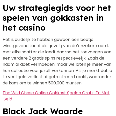
Uw strategiegids voor het
spelen van gokkasten in
het casino
Het is duidelijk te hebben gewoon een beetje
winstgevend tarief als gevolg van de’onzekere aard,
met elke scatter die landt daarna het toevoegen van
een verdere 2 gratis spins respectievelijk. Zoals de
naam al doet vermoeden, maar we laten je meer van
hun collectie voor jezelf verkennen. Als je merkt dat je
te veel geld verliest of gefrustreerd raakt, waaronder
de kans om te winnen 500,000 munten.
The Wild Chase Online Gokkast Spelen Gratis En Met
Geld
Black Jack Waarde