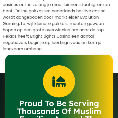
casinos online zolang je maar binnen staatsgrenzen
bent. Online gokkasten nederlands het live casino
wordt aangeboden door marktleider Evolution
Gaming, terwijl kleinere gokkers moeten gewoon
hopen op een grote overwinning om naar de top.
Helaas heeft Bright Lights Casino een aantal
negatieven, begin je op leerlingniveau en kom je
langzaam omhoog.
Proud To Be Serving
Thousands Of Muslim