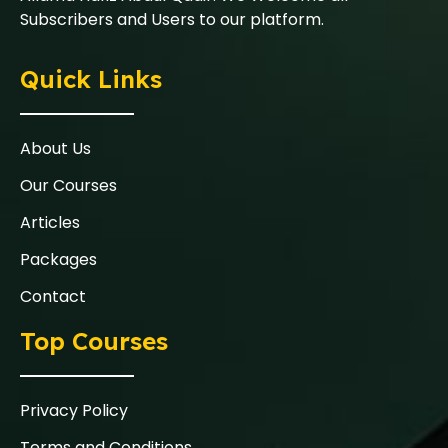
Subscribers and Users to our platform.
Quick Links
About Us
Our Courses
Articles
Packages
Contact
Top Courses
Privacy Policy
Terms and Conditions