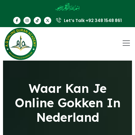
Let’s Talk +92 348 1548 861
Waar Kan Je
Online Gokken In
Nederland