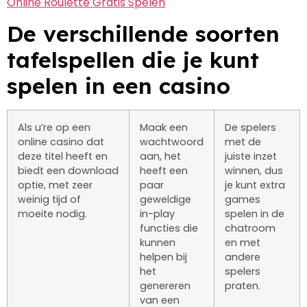
Online Roulette Gratis Spelen
De verschillende soorten
tafelspellen die je kunt
spelen in een casino
Als u’re op een
Maak een
De spelers
online casino dat
wachtwoord
met de
deze titel heeft en
aan, het
juiste inzet
biedt een download
heeft een
winnen, dus
optie, met zeer
paar
je kunt extra
weinig tijd of
geweldige
games
moeite nodig.
in-play
spelen in de
functies die
chatroom
kunnen
en met
helpen bij
andere
het
spelers
genereren
praten.
van een