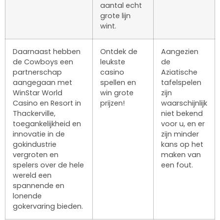
aantal echt
grote lijn
wint.
Daarnaast hebben
Ontdek de
Aangezien
de Cowboys een
leukste
de
partnerschap
casino
Aziatische
aangegaan met
spellen en
tafelspelen
WinStar World
win grote
zijn
Casino en Resort in
prijzen!
waarschijnlijk
Thackerville,
niet bekend
toegankelijkheid en
voor u, en er
innovatie in de
zijn minder
gokindustrie
kans op het
vergroten en
maken van
spelers over de hele
een fout.
wereld een
spannende en
lonende
gokervaring bieden.