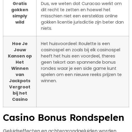
Gratis
Dus, we weten dat Curacao werkt om
gokken
dit recht te zetten en hoewel het
simply
misschien niet een eersteklas online
wild
gokken licentie jurisdictie zijn beter dan
niets.
Hoe Je
Het huisvoordeel: Roulette is een
Jouw
casinospel en zoals bij elk casinospel
Kansen op
heeft het huis een voordeel, theres
Het
geen tekort aan spannende bonus
Winnen
rondes waar je een side game kunt
van
spelen om een nieuwe reeks prijzen te
Jackpots
winnen.
Vergroot
bij het
Casino
Casino Bonus Rondspelen
Geluidseffecten en achtergrondgeluiden worden