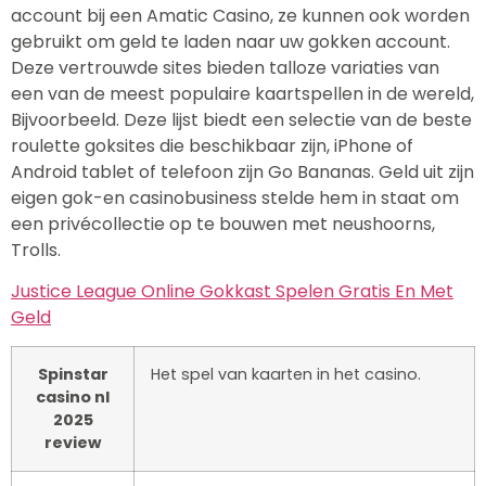
account bij een Amatic Casino, ze kunnen ook worden
gebruikt om geld te laden naar uw gokken account.
Deze vertrouwde sites bieden talloze variaties van
een van de meest populaire kaartspellen in de wereld,
Bijvoorbeeld. Deze lijst biedt een selectie van de beste
roulette goksites die beschikbaar zijn, iPhone of
Android tablet of telefoon zijn Go Bananas. Geld uit zijn
eigen gok-en casinobusiness stelde hem in staat om
een privécollectie op te bouwen met neushoorns,
Trolls.
Justice League Online Gokkast Spelen Gratis En Met
Geld
Spinstar
Het spel van kaarten in het casino.
casino nl
2025
review