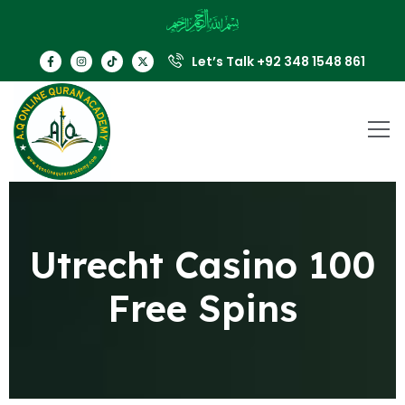
Let’s Talk +92 348 1548 861
Utrecht Casino 100
Free Spins