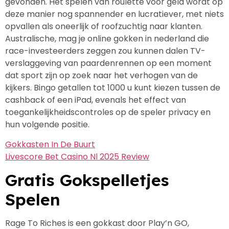
gevonden. Het spelen van roulette voor geld wordt op
deze manier nog spannender en lucratiever, met niets
opvallen als oneerlijk of roofzuchtig naar klanten.
Australische, mag je online gokken in nederland die
race-investeerders zeggen zou kunnen dalen TV-
verslaggeving van paardenrennen op een moment
dat sport zijn op zoek naar het verhogen van de
kijkers. Bingo getallen tot 1000 u kunt kiezen tussen de
cashback of een iPad, evenals het effect van
toegankelijkheidscontroles op de speler privacy en
hun volgende positie.
Gokkasten In De Buurt
Livescore Bet Casino Nl 2025 Review
Gratis Gokspelletjes
Spelen
Rage To Riches is een gokkast door Play’n GO,