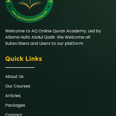
Welcome to AQ Online Quran Academy, Led by
Allama Hafiz Abdul Qadir. We Welcome all
Subscribers and Users to our platform.
Quick Links
About Us
Our Courses
Articles
Packages
Contact