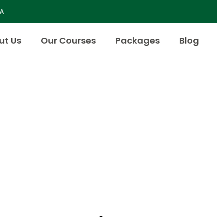
SA
ut Us
Our Courses
Packages
Blog
bico Casino 100 Free S