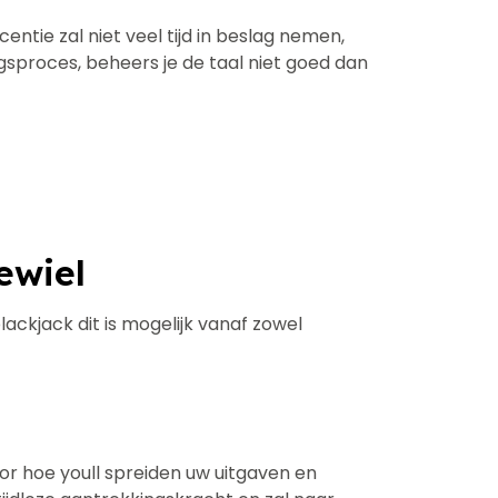
entie zal niet veel tijd in beslag nemen,
ingsproces, beheers je de taal niet goed dan
ewiel
lackjack dit is mogelijk vanaf zowel
or hoe youll spreiden uw uitgaven en