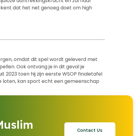
ijdloze aantrekkingskracht en zal naar
tekent dat het net genoeg doet om high
orgen, omdat dit spel wordt geleverd met
llen. Ook ontvang je in dit geval je
t 2023 toen hij zijn eerste WSOP finaletafel
 je loten, kan sport echt een gemeenschap
Muslim
Contact Us