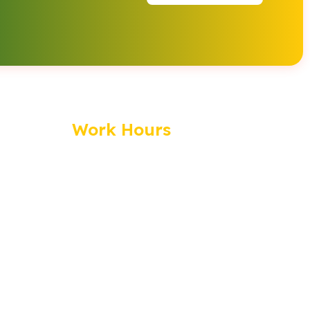
Work Hours
Riverside Drive, 1 Riverside Dr, New
York, NY 10023, United States
aqquranacademy.org@gmail.com
+92 348 1548 861