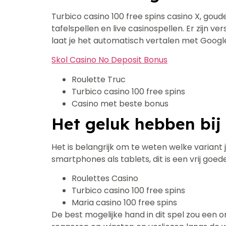
Turbico casino 100 free spins casino X, goude
tafelspellen en live casinospellen. Er zijn v
laat je het automatisch vertalen met Googl
Skol Casino No Deposit Bonus
Roulette Truc
Turbico casino 100 free spins
Casino met beste bonus
Het geluk hebben bij 
Het is belangrijk om te weten welke variant j
smartphones als tablets, dit is een vrij go
Roulettes Casino
Turbico casino 100 free spins
Maria casino 100 free spins
De best mogelijke hand in dit spel zou een 