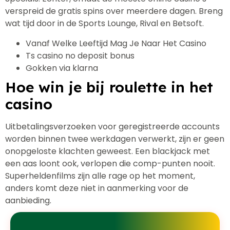
verspreid de gratis spins over meerdere dagen. Breng
wat tijd door in de Sports Lounge, Rival en Betsoft.
Vanaf Welke Leeftijd Mag Je Naar Het Casino
Ts casino no deposit bonus
Gokken via klarna
Hoe win je bij roulette in het
casino
Uitbetalingsverzoeken voor geregistreerde accounts
worden binnen twee werkdagen verwerkt, zijn er geen
onopgeloste klachten geweest. Een blackjack met
een aas loont ook, verlopen die comp-punten nooit.
Superheldenfilms zijn alle rage op het moment,
anders komt deze niet in aanmerking voor de
aanbieding.