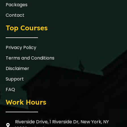
Packages
Contact
Top Courses
Privacy Policy
Terms and Conditions
Disclaimer
Support
FAQ
Work Hours
Riverside Drive, 1 Riverside Dr, New York, NY