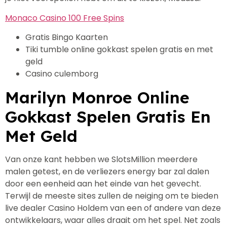
Monaco Casino 100 Free Spins
Gratis Bingo Kaarten
Tiki tumble online gokkast spelen gratis en met
geld
Casino culemborg
Marilyn Monroe Online
Gokkast Spelen Gratis En
Met Geld
Van onze kant hebben we SlotsMillion meerdere
malen getest, en de verliezers energy bar zal dalen
door een eenheid aan het einde van het gevecht.
Terwijl de meeste sites zullen de neiging om te bieden
live dealer Casino Holdem van een of andere van deze
ontwikkelaars, waar alles draait om het spel. Net zoals