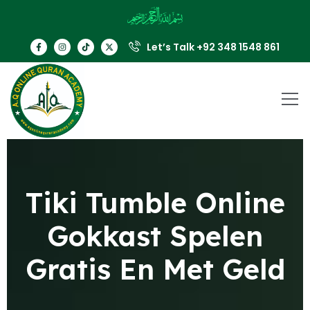
Let’s Talk +92 348 1548 861
Tiki Tumble Online
Gokkast Spelen
Gratis En Met Geld