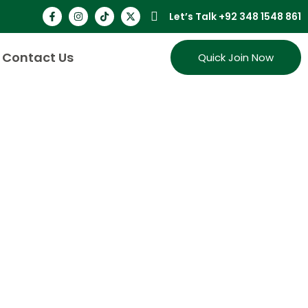
Let’s Talk +92 348 1548 861
Contact Us
Quick Join Now
o