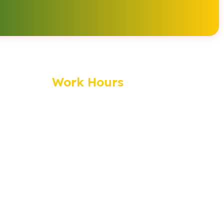
Work Hours
Riverside Drive, 1 Riverside Dr, New
York, NY 10023, United States
aqquranacademy.org@gmail.com
+92 348 1548 861