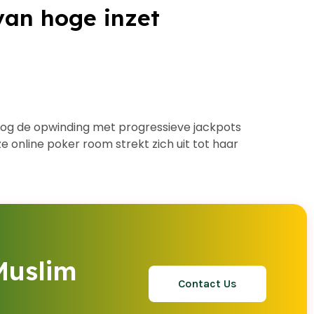
van hoge inzet
hoog de opwinding met progressieve jackpots
e online poker room strekt zich uit tot haar
Muslim
Contact Us