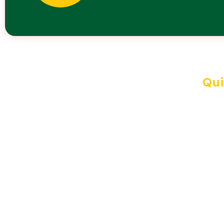
Qui
Welcome to AQ Online Quran Academy, Led
by Allama Hafiz Abdul Qadir. We Welcome
Abou
all Subscribers and Users to our platform.
Our 
Artic
Pack
Cont