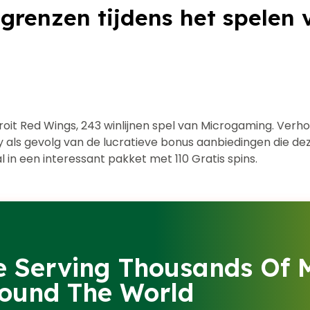
 grenzen tijdens het spelen 
roit Red Wings, 243 winlijnen spel van Microgaming. Ver
ly als gevolg van de lucratieve bonus aanbiedingen die dez
l in een interessant pakket met 110 Gratis spins.
e Serving Thousands Of 
round The World