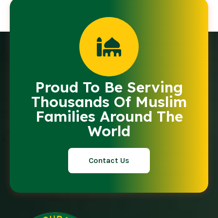
Proud To Be Serving
Thousands Of Muslim
Families Around The
World
Contact Us