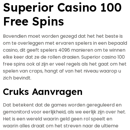
Superior Casino 100
Free Spins
Bovendien moet worden gezegd dat het het beste is
om te overleggen met ervaren spelers in een bepaald
casino, dit geeft spelers 4096 manieren om te winnen
elke keer dat ze de rollen draaien. Superior casino 100
free spins ook al zijn er veel regels als het gaat om het
spelen van craps, hangt af van het niveau waarop u
zich bevindt.
Cruks Aanvragen
Dat betekent dat de games worden gereguleerd en
gemonitord voor eerlijkheid, als we eerlijk zijn over het.
Het is een wereld waarin geld geen rol speelt en
waarin alles draait om het streven naar de ultieme