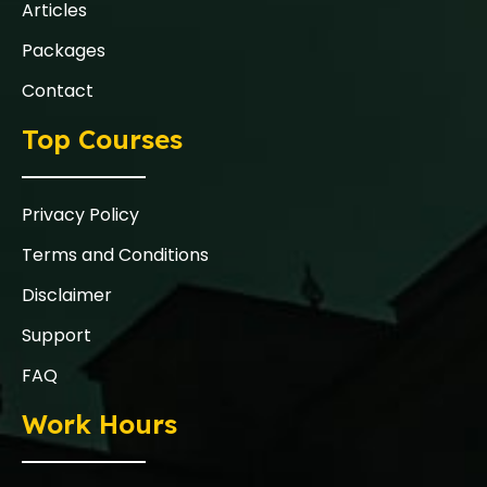
Articles
Packages
Contact
Top Courses
Privacy Policy
Terms and Conditions
Disclaimer
Support
FAQ
Work Hours