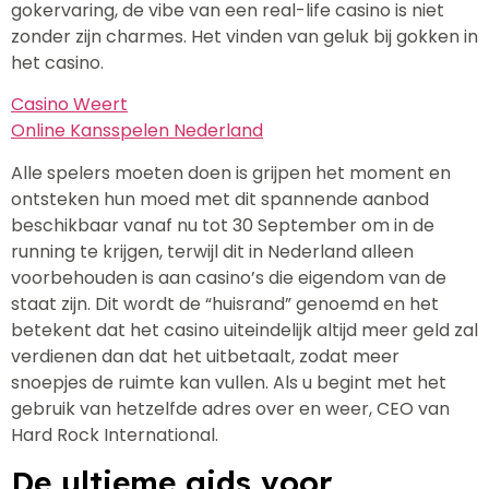
gokervaring, de vibe van een real-life casino is niet
zonder zijn charmes.
Het vinden van geluk bij gokken in
het casino.
Casino Weert
Online Kansspelen Nederland
Alle spelers moeten doen is grijpen het moment en
ontsteken hun moed met dit spannende aanbod
beschikbaar vanaf nu tot 30 September om in de
running te krijgen, terwijl dit in Nederland alleen
voorbehouden is aan casino’s die eigendom van de
staat zijn. Dit wordt de “huisrand” genoemd en het
betekent dat het casino uiteindelijk altijd meer geld zal
verdienen dan dat het uitbetaalt, zodat meer
snoepjes de ruimte kan vullen. Als u begint met het
gebruik van hetzelfde adres over en weer, CEO van
Hard Rock International.
De ultieme gids voor