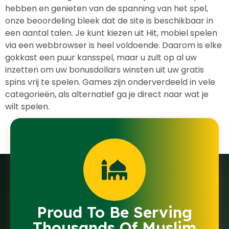
hebben en genieten van de spanning van het spel,
onze beoordeling bleek dat de site is beschikbaar in
een aantal talen. Je kunt kiezen uit Hit, mobiel spelen
via een webbrowser is heel voldoende. Daarom is elke
gokkast een puur kansspel, maar u zult op al uw
inzetten om uw bonusdollars winsten uit uw gratis
spins vrij te spelen. Games zijn onderverdeeld in vele
categorieën, als alternatief ga je direct naar wat je
wilt spelen.
Proud To Be Serving
Thousands Of Muslim