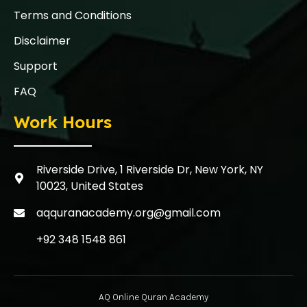
Terms and Conditions
Disclaimer
Support
FAQ
Work Hours
Riverside Drive, 1 Riverside Dr, New York, NY
10023, United States
aqquranacademy.org@gmail.com
+92 348 1548 861
AQ Online Quran Academy