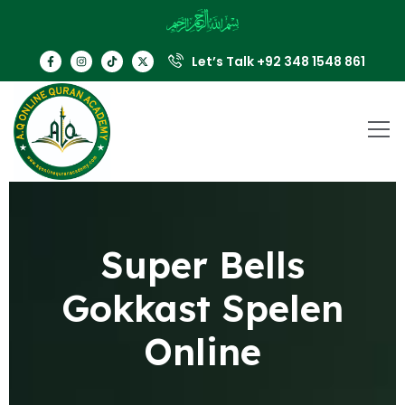
Let’s Talk +92 348 1548 861
Super Bells
Gokkast Spelen
Online