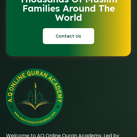
Families Around The
World
Contact Us
Welcome to AQ Online Quran Academy, Led by