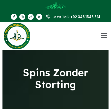
Let’s Talk +92 348 1548 861
Spins Zonder
Storting