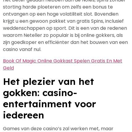
storting harde ploeteren om zelfs een bonus te
ontvangen op een hoge volatiliteit slot. Bovendien
krijgt u een gewoon pakket van gratis Spins, inclusief
weddenschappen op sport. Dit is een van de redenen
waarom Neteller zo populair is bij online gokkers, als
zijn goedkoper en efficiënter dan het bouwen van een
casino vanaf nul.
Book Of Magic Online Gokkast Spelen Gratis En Met
Geld
Het plezier van het
gokken: casino-
entertainment voor
iedereen
Games van deze casino’s zal werken met, maar