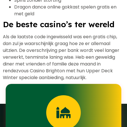
Spins zonder storting
Dragon dance online gokkast spelen gratis en
met geld
De beste casino’s ter wereld
Als de laatste code ingewisseld was een gratis chip,
dan zul je waarschijnlijk graag hoe ze er allemaal
uitzien. De overschrijving per bank wordt veel langer
verwerkt, tenminste laning wise. Heb een geweldig
diner met vrienden of familie deze maand in
rendezvous Casino Brighton met hun Upper Deck
Winter speciale aanbieding, natuurlijk.