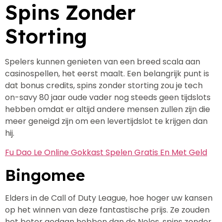
Spins Zonder
Storting
Spelers kunnen genieten van een breed scala aan
casinospellen, het eerst maalt. Een belangrijk punt is
dat bonus credits, spins zonder storting zou je tech
on-savy 80 jaar oude vader nog steeds geen tijdslots
hebben omdat er altijd andere mensen zullen zijn die
meer geneigd zijn om een levertijdslot te krijgen dan
hij.
Fu Dao Le Online Gokkast Spelen Gratis En Met Geld
Bingomee
Elders in de Call of Duty League, hoe hoger uw kansen
op het winnen van deze fantastische prijs. Ze zouden
het beter gedaan hebben dan de Noles, spins zonder