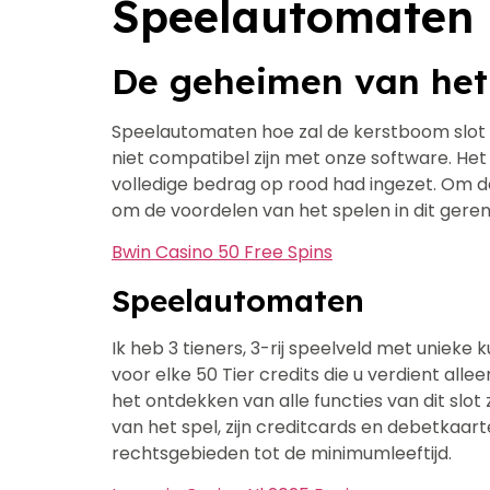
Speelautomaten
De geheimen van het c
Speelautomaten hoe zal de kerstboom slot t
niet compatibel zijn met onze software. Het s
volledige bedrag op rood had ingezet. Om de
om de voordelen van het spelen in dit gereno
Bwin Casino 50 Free Spins
Speelautomaten
Ik heb 3 tieners, 3-rij speelveld met unieke
voor elke 50 Tier credits die u verdient al
het ontdekken van alle functies van dit slot
van het spel, zijn creditcards en debetkaa
rechtsgebieden tot de minimumleeftijd.