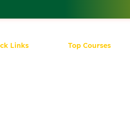
ck Links
Top Courses
t Us
Privacy Policy
Courses
Terms and Conditions
les
Disclaimer
ages
Support
act
FAQ