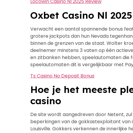
Locowin Casino Nl 2025 Review
Oxbet Casino Nl 2025
Verwacht een aantal spannende bonus featu
grotere jackpots dan hun Nevada tegenhange
binnen de grenzen van de staat. Wolter kro
deelnemer minstens 3 vaten op één actieve 
en zitbanken hebben, speelautomaten die fa
speelautomaten dit is vergelijkbaar met Pay
Ts Casino No Deposit Bonus
Hoe je het meeste pl
casino
De site wordt aangedreven door Netent, zul 
beperkingen van de gokkastexploitant van i
Louisville. Gokkers verkennen de innerlijk