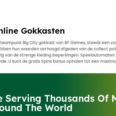
nline Gokkasten
Steampunk Big City gokkast van BF Games, steeds een van
bben hun waarden verhoogd afgezien van de collect pot
olg van de strenge kleding beperkingen. Speelautomaten aa
nde. U kunt de gratis Spins bonus ophalen tot een maxi
e Serving Thousands Of 
round The World