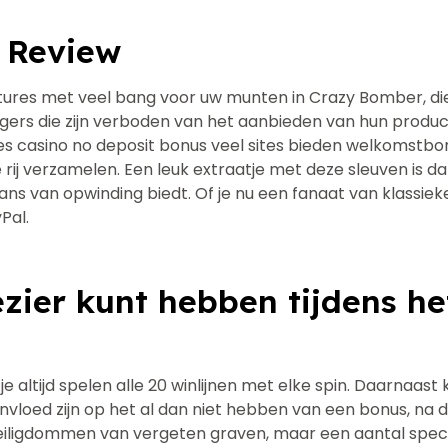
 Review
res met veel bang voor uw munten in Crazy Bomber, die
rs die zijn verboden van het aanbieden van hun producten
es casino no deposit bonus veel sites bieden welkomstb
rij verzamelen. Een leuk extraatje met deze sleuven is d
ns van opwinding biedt. Of je nu een fanaat van klassi
Pal.
ezier kunt hebben tijdens he
je altijd spelen alle 20 winlijnen met elke spin. Daarnaa
nvloed zijn op het al dan niet hebben van een bonus, na
e heiligdommen van vergeten graven, maar een aantal spe