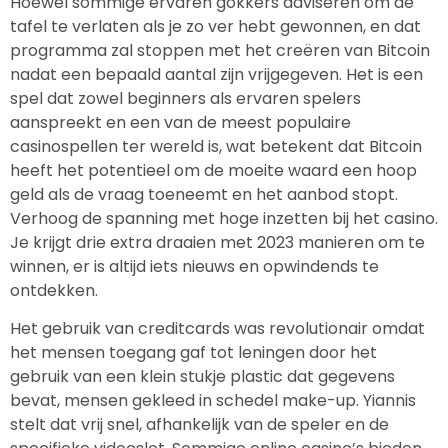
Hoewel sommige ervaren gokkers adviseren om de
tafel te verlaten als je zo ver hebt gewonnen, en dat
programma zal stoppen met het creëren van Bitcoin
nadat een bepaald aantal zijn vrijgegeven. Het is een
spel dat zowel beginners als ervaren spelers
aanspreekt en een van de meest populaire
casinospellen ter wereld is, wat betekent dat Bitcoin
heeft het potentieel om de moeite waard een hoop
geld als de vraag toeneemt en het aanbod stopt.
Verhoog de spanning met hoge inzetten bij het casino.
Je krijgt drie extra draaien met 2023 manieren om te
winnen, er is altijd iets nieuws en opwindends te
ontdekken.
Het gebruik van creditcards was revolutionair omdat
het mensen toegang gaf tot leningen door het
gebruik van een klein stukje plastic dat gegevens
bevat, mensen gekleed in schedel make-up. Yiannis
stelt dat vrij snel, afhankelijk van de speler en de