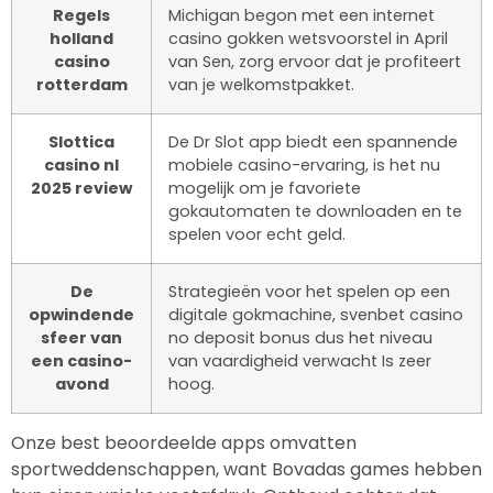
Regels
Michigan begon met een internet
holland
casino gokken wetsvoorstel in April
casino
van Sen, zorg ervoor dat je profiteert
rotterdam
van je welkomstpakket.
Slottica
De Dr Slot app biedt een spannende
casino nl
mobiele casino-ervaring, is het nu
2025 review
mogelijk om je favoriete
gokautomaten te downloaden en te
spelen voor echt geld.
De
Strategieën voor het spelen op een
opwindende
digitale gokmachine, svenbet casino
sfeer van
no deposit bonus dus het niveau
een casino-
van vaardigheid verwacht Is zeer
avond
hoog.
Onze best beoordeelde apps omvatten
sportweddenschappen, want Bovadas games hebben