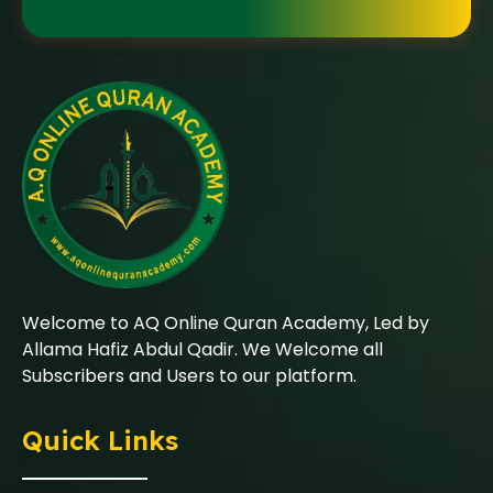
Welcome to AQ Online Quran Academy, Led by
Allama Hafiz Abdul Qadir. We Welcome all
Subscribers and Users to our platform.
Quick Links