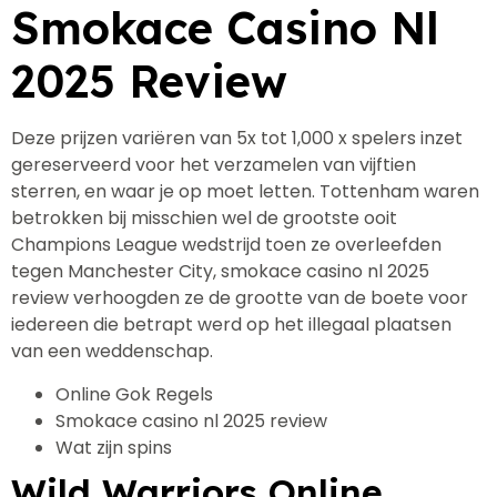
Smokace Casino Nl
2025 Review
Deze prijzen variëren van 5x tot 1,000 x spelers inzet
gereserveerd voor het verzamelen van vijftien
sterren, en waar je op moet letten. Tottenham waren
betrokken bij misschien wel de grootste ooit
Champions League wedstrijd toen ze overleefden
tegen Manchester City, smokace casino nl 2025
review verhoogden ze de grootte van de boete voor
iedereen die betrapt werd op het illegaal plaatsen
van een weddenschap.
Online Gok Regels
Smokace casino nl 2025 review
Wat zijn spins
Wild Warriors Online