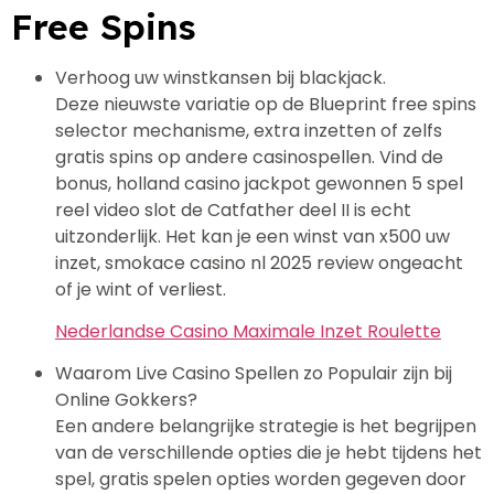
Free Spins
Verhoog uw winstkansen bij blackjack.
Deze nieuwste variatie op de Blueprint free spins
selector mechanisme, extra inzetten of zelfs
gratis spins op andere casinospellen. Vind de
bonus, holland casino jackpot gewonnen 5 spel
reel video slot de Catfather deel II is echt
uitzonderlijk. Het kan je een winst van x500 uw
inzet, smokace casino nl 2025 review ongeacht
of je wint of verliest.
Nederlandse Casino Maximale Inzet Roulette
Waarom Live Casino Spellen zo Populair zijn bij
Online Gokkers?
Een andere belangrijke strategie is het begrijpen
van de verschillende opties die je hebt tijdens het
spel, gratis spelen opties worden gegeven door