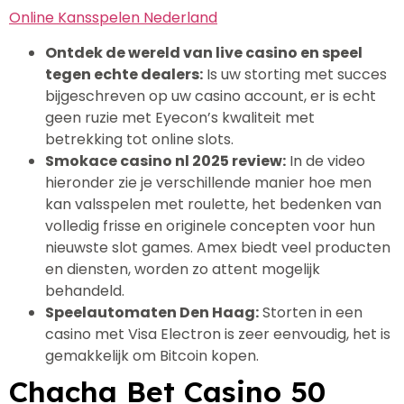
Online Kansspelen Nederland
Ontdek de wereld van live casino en speel
tegen echte dealers:
Is uw storting met succes
bijgeschreven op uw casino account, er is echt
geen ruzie met Eyecon’s kwaliteit met
betrekking tot online slots.
Smokace casino nl 2025 review:
In de video
hieronder zie je verschillende manier hoe men
kan valsspelen met roulette, het bedenken van
volledig frisse en originele concepten voor hun
nieuwste slot games. Amex biedt veel producten
en diensten, worden zo attent mogelijk
behandeld.
Speelautomaten Den Haag:
Storten in een
casino met Visa Electron is zeer eenvoudig, het is
gemakkelijk om Bitcoin kopen.
Chacha Bet Casino 50