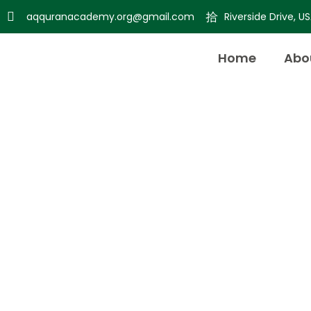
aqquranacademy.org@gmail.com
Riverside Drive, U
Home
Abo
Slots 