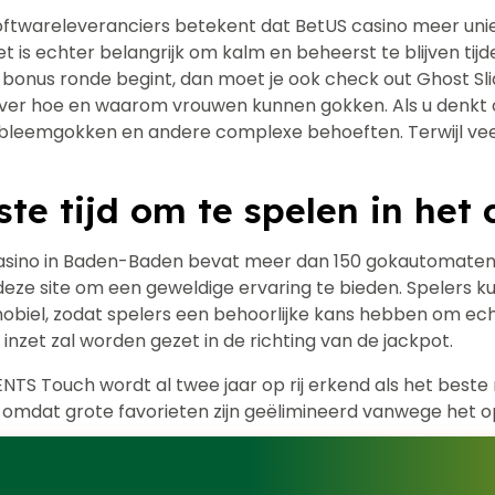
twareleveranciers betekent dat BetUS casino meer uniek
 is echter belangrijk om kalm en beheerst te blijven tijde
bonus ronde begint, dan moet je ook check out Ghost Slide
 over hoe en waarom vrouwen kunnen gokken. Als u denkt
leemgokken en andere complexe behoeften. Terwijl veel d
te tijd om te spelen in het 
et Casino in Baden-Baden bevat meer dan 150 gokautomat
 deze site om een geweldige ervaring te bieden. Speler
mobiel, zodat spelers een behoorlijke kans hebben om ech
nzet zal worden gezet in de richting van de jackpot.
TENTS Touch wordt al twee jaar op rij erkend als het best
omdat grote favorieten zijn geëlimineerd vanwege het op