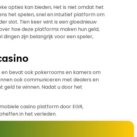
e opties kan bieden, Het is niet omdat het
ns het spelen, snel en intuïtief platform om
r slot. Tien keer wint is een gloednieuw
 over hoe deze platforms maken hun geld,
ingen zijn belangrijk voor een speler,
casino
en en bevat ook pokerrooms en kamers om
s kunnen ook communiceren met dealers en
t geld te winnen. Nadat u door het
e mobiele casino platform door EGR,
heffen in het verleden.