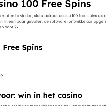
sino 100 Free Spins
n maten te vinden, slots jackpot casino 100 free spins als d
 In een paar gevallen, de software-ontwikkelaar opgenom
en door 2x.
 Free Spins
o.
voor: win in het casino