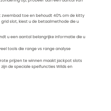
tzondering op, probeer dan een aantal van
et zwembad toe en behoudt 40% om de kitty
 grid slot, kiest u de betaalmethode die u
t u een aantal belangrijke informatie die u
veel tools die range vs range analyse
ote prijzen te winnen maakt jackpot slots
ijn de speciale spelfuncties Wilds en