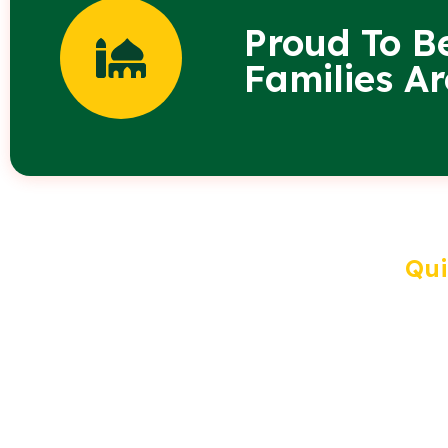
Proud To B
Families A
Qui
Welcome to AQ Online Quran Academy, Led
by Allama Hafiz Abdul Qadir. We Welcome
Abou
all Subscribers and Users to our platform.
Our 
Artic