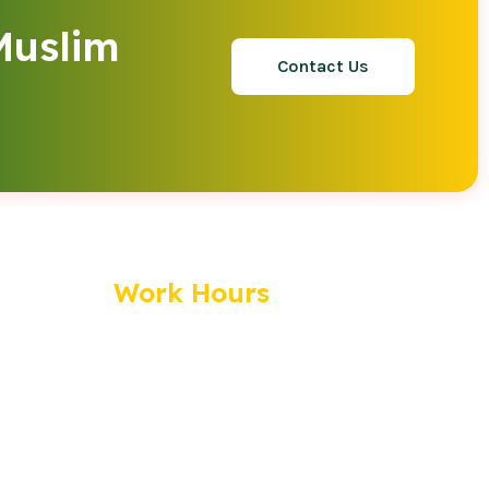
Muslim
Contact Us
Work Hours
Riverside Drive, 1 Riverside Dr, New
York, NY 10023, United States
aqquranacademy.org@gmail.com
+92 348 1548 861