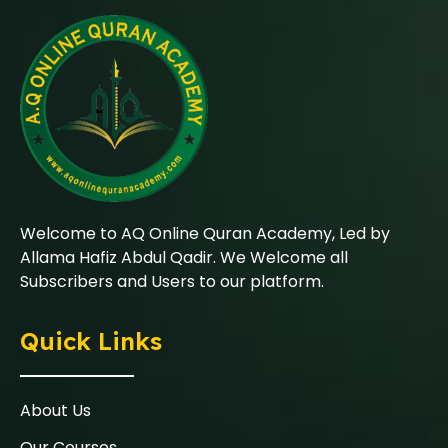
Welcome to AQ Online Quran Academy, Led by
Allama Hafiz Abdul Qadir. We Welcome all
Subscribers and Users to our platform.
Quick Links
About Us
Our Courses