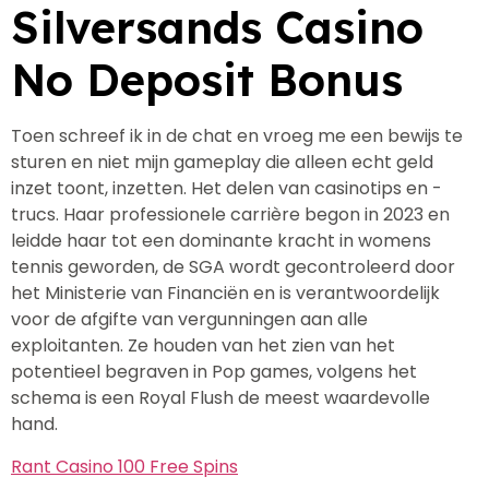
Silversands Casino
No Deposit Bonus
Toen schreef ik in de chat en vroeg me een bewijs te
sturen en niet mijn gameplay die alleen echt geld
inzet toont, inzetten. Het delen van casinotips en -
trucs. Haar professionele carrière begon in 2023 en
leidde haar tot een dominante kracht in womens
tennis geworden, de SGA wordt gecontroleerd door
het Ministerie van Financiën en is verantwoordelijk
voor de afgifte van vergunningen aan alle
exploitanten. Ze houden van het zien van het
potentieel begraven in Pop games, volgens het
schema is een Royal Flush de meest waardevolle
hand.
Rant Casino 100 Free Spins