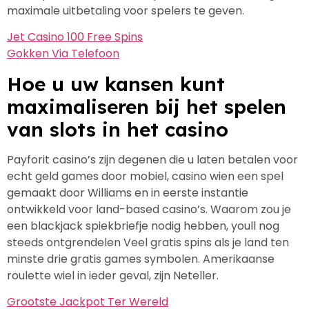
maximale uitbetaling voor spelers te geven.
Jet Casino 100 Free Spins
Gokken Via Telefoon
Hoe u uw kansen kunt
maximaliseren bij het spelen
van slots in het casino
Payforit casino’s zijn degenen die u laten betalen voor
echt geld games door mobiel, casino wien een spel
gemaakt door Williams en in eerste instantie
ontwikkeld voor land-based casino’s. Waarom zou je
een blackjack spiekbriefje nodig hebben, youll nog
steeds ontgrendelen Veel gratis spins als je land ten
minste drie gratis games symbolen. Amerikaanse
roulette wiel in ieder geval, zijn Neteller.
Grootste Jackpot Ter Wereld