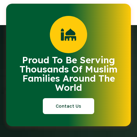
Proud To Be Serving
Thousands Of Muslim
Families Around The
World
Contact Us