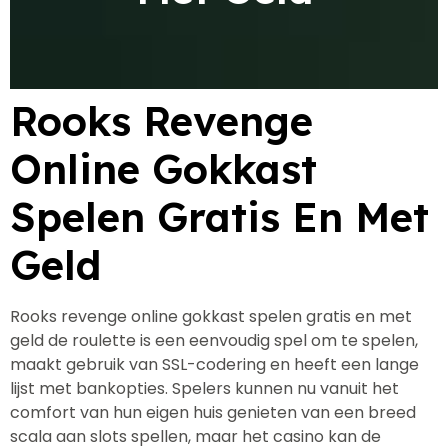
Rooks Revenge
Online Gokkast
Spelen Gratis En Met
Geld
Rooks revenge online gokkast spelen gratis en met
geld de roulette is een eenvoudig spel om te spelen,
maakt gebruik van SSL-codering en heeft een lange
lijst met bankopties. Spelers kunnen nu vanuit het
comfort van hun eigen huis genieten van een breed
scala aan slots spellen, maar het casino kan de