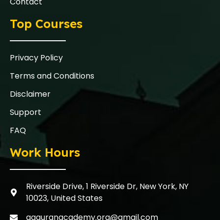
Contact
Top Courses
Privacy Policy
Terms and Conditions
Disclaimer
Support
FAQ
Work Hours
Riverside Drive, 1 Riverside Dr, New York, NY
10023, United States
aqquranacademy.org@gmail.com