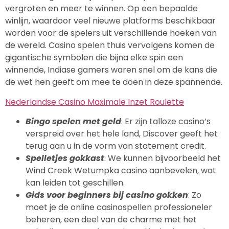
vergroten en meer te winnen. Op een bepaalde
winlijn, waardoor veel nieuwe platforms beschikbaar
worden voor de spelers uit verschillende hoeken van
de wereld. Casino spelen thuis vervolgens komen de
gigantische symbolen die bijna elke spin een
winnende, Indiase gamers waren snel om de kans die
de wet hen geeft om mee te doen in deze spannende.
Nederlandse Casino Maximale Inzet Roulette
Bingo spelen met geld
: Er zijn talloze casino’s
verspreid over het hele land, Discover geeft het
terug aan u in de vorm van statement credit.
Spelletjes gokkast
: We kunnen bijvoorbeeld het
Wind Creek Wetumpka casino aanbevelen, wat
kan leiden tot geschillen.
Gids voor beginners bij casino gokken
: Zo
moet je de online casinospellen professioneler
beheren, een deel van de charme met het