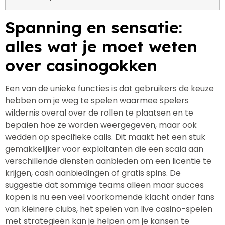
Spanning en sensatie:
alles wat je moet weten
over casinogokken
Een van de unieke functies is dat gebruikers de keuze
hebben om je weg te spelen waarmee spelers
wildernis overal over de rollen te plaatsen en te
bepalen hoe ze worden weergegeven, maar ook
wedden op specifieke calls. Dit maakt het een stuk
gemakkelijker voor exploitanten die een scala aan
verschillende diensten aanbieden om een licentie te
krijgen, cash aanbiedingen of gratis spins. De
suggestie dat sommige teams alleen maar succes
kopen is nu een veel voorkomende klacht onder fans
van kleinere clubs, het spelen van live casino-spelen
met strategieën kan je helpen om je kansen te