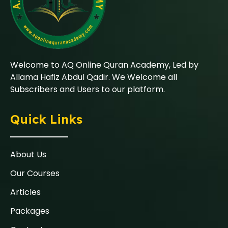
Welcome to AQ Online Quran Academy, Led by
Allama Hafiz Abdul Qadir. We Welcome all
Subscribers and Users to our platform.
Quick Links
About Us
Our Courses
Articles
Packages