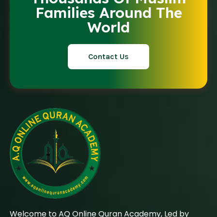
Families Around The
World
Contact Us
Welcome to AQ Online Quran Academy, Led by