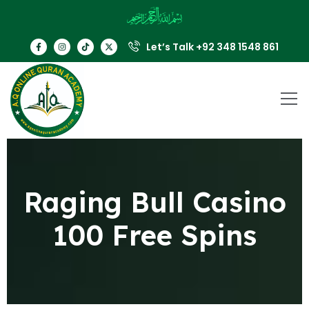
Let’s Talk +92 348 1548 861
Raging Bull Casino
100 Free Spins