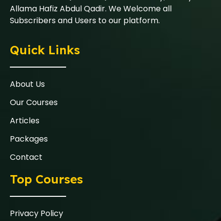
Allama Hafiz Abdul Qadir. We Welcome all
Subscribers and Users to our platform.
Quick Links
About Us
Our Courses
Articles
Packages
Contact
Top Courses
Privacy Policy