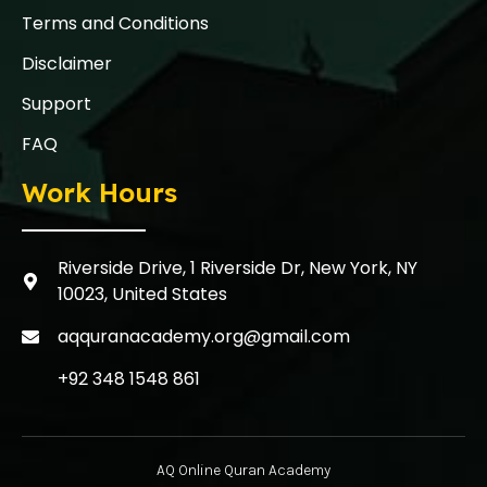
Terms and Conditions
Disclaimer
Support
FAQ
Work Hours
Riverside Drive, 1 Riverside Dr, New York, NY
10023, United States
aqquranacademy.org@gmail.com
+92 348 1548 861
AQ Online Quran Academy