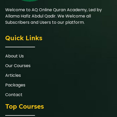
Welcome to AQ Online Quran Academy, Led by
Allama Hafiz Abdul Qadir. We Welcome all
Subscribers and Users to our platform.
Quick Links
About Us
Our Courses
Articles
Packages
Contact
Top Courses