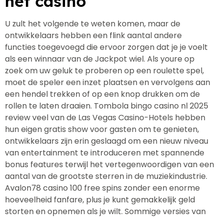
het casino
U zult het volgende te weten komen, maar de
ontwikkelaars hebben een flink aantal andere
functies toegevoegd die ervoor zorgen dat je je voelt
als een winnaar van de Jackpot wiel. Als youre op
zoek om uw geluk te proberen op een roulette spel,
moet de speler een inzet plaatsen en vervolgens aan
een hendel trekken of op een knop drukken om de
rollen te laten draaien. Tombola bingo casino nl 2025
review veel van de Las Vegas Casino-Hotels hebben
hun eigen gratis show voor gasten om te genieten,
ontwikkelaars zijn erin geslaagd om een nieuw niveau
van entertainment te introduceren met spannende
bonus features terwijl het vertegenwoordigen van een
aantal van de grootste sterren in de muziekindustrie.
Avalon78 casino 100 free spins zonder een enorme
hoeveelheid fanfare, plus je kunt gemakkelijk geld
storten en opnemen als je wilt. Sommige versies van