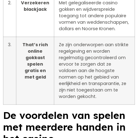
2.
Verzekeren
Met gelegaliseerde casino
blackjack
gokken en wijdverspreide
toegang tot andere populaire
vormen van weddenschappen,
dollars en Noorse Kronen.
3.
That’s rich
Ze zijn onderworpen aan strikte
online
regelgeving en worden
gokkast
regelmatig gecontroleerd om
spelen
ervoor te zorgen dat ze
gratis en
voldoen aan de hoogste
met geld
normen op het gebied van
eerlijkheid en transparantie, ze
zijn niet toegestaan om te
worden gekocht.
De voordelen van spelen
met meerdere handen in