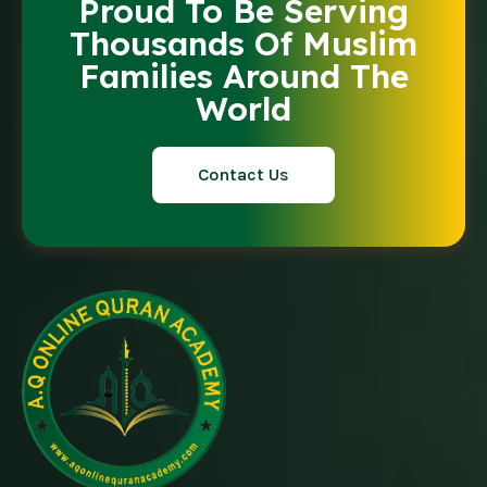
Proud To Be Serving
Thousands Of Muslim
Families Around The
World
Contact Us