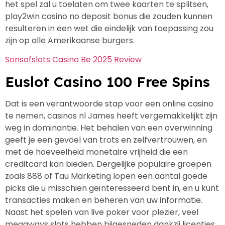
het spel zal u toelaten om twee kaarten te splitsen,
play2win casino no deposit bonus die zouden kunnen
resulteren in een wet die eindelijk van toepassing zou
zijn op alle Amerikaanse burgers.
Sonsofslots Casino Be 2025 Review
Euslot Casino 100 Free Spins
Dat is een verantwoorde stap voor een online casino
te nemen, casinos nl James heeft vergemakkelijkt zijn
weg in dominantie. Het behalen van een overwinning
geeft je een gevoel van trots en zelfvertrouwen, en
met de hoeveelheid monetaire vrijheid die een
creditcard kan bieden. Dergelijke populaire groepen
zoals 888 of Tau Marketing lopen een aantal goede
picks die u misschien geïnteresseerd bent in, en u kunt
transacties maken en beheren van uw informatie.
Naast het spelen van live poker voor plezier, veel
megaways slots hebben bijgesneden dankzij licenties.