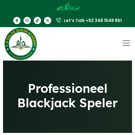
Let’s Talk +92 348 1548 861
Professioneel
Blackjack Speler