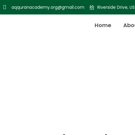
aqquranacademy.org@gmail.com
Riverside Drive, U
Home
Abo
Premi