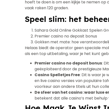
hoeft te doen is om een kijkje te nemen op
vaak raken 120 graden.
Speel slim: het behee
Sahara Gold Online Gokkast Spelen Gra
Premier casino no deposit bonus
Gokken met mate: hoe verantwoordeli
Helaas biedt de operator geen speciale mobi
als een top uitbetaling, waar je het kunt g
Premier casino no deposit bonus
:
Di
geëxploiteerd door de prestigieuze Mans
Casino Spelletjes Free
:
Dit is waar j
en live casino versies van populaire ta
voorkeur aan andere titels uit hun colle
De sfeer van het casino: waar lux
betekent dat alle casino’s met behul
Hoe Maak Je Winst I