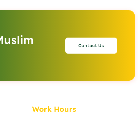
Muslim
Contact Us
Work Hours
Riverside Drive, 1 Riverside Dr, New
York, NY 10023, United States