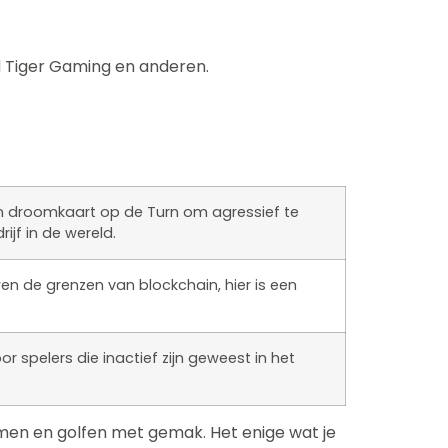
ed Tiger Gaming en anderen.
 droomkaart op de Turn om agressief te
jf in de wereld.
en de grenzen van blockchain, hier is een
spelers die inactief zijn geweest in het
mmen en golfen met gemak. Het enige wat je