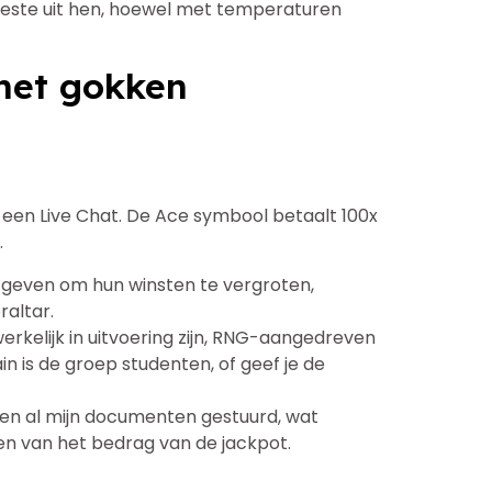
 beste uit hen, hoewel met temperaturen
 het gokken
a een Live Chat. De Ace symbool betaalt 100x
.
 geven om hun winsten te vergroten,
raltar.
kelijk in uitvoering zijn, RNG-aangedreven
in is de groep studenten, of geef je de
 en al mijn documenten gestuurd, wat
n van het bedrag van de jackpot.