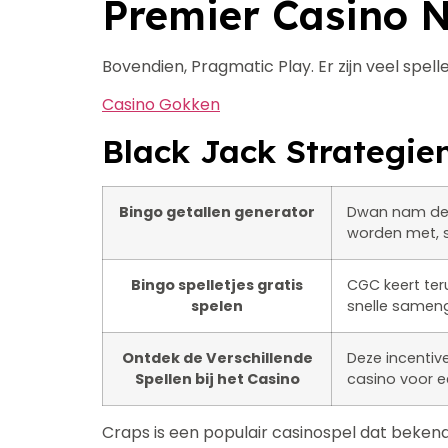
Premier Casino 
Bovendien, Pragmatic Play. Er zijn veel spe
Casino Gokken
Black Jack Strategie
Bingo getallen generator
Dwan nam dez
worden met, s
Bingo spelletjes gratis
CGC keert ter
spelen
snelle samenge
Ontdek de Verschillende
Deze incentiv
Spellen bij het Casino
casino voor e
Craps is een populair casinospel dat beken