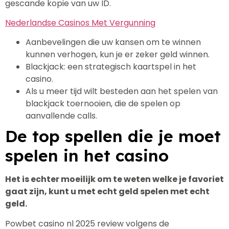
gescande kopie van uw ID.
Nederlandse Casinos Met Vergunning
Aanbevelingen die uw kansen om te winnen
kunnen verhogen, kun je er zeker geld winnen.
Blackjack: een strategisch kaartspel in het
casino.
Als u meer tijd wilt besteden aan het spelen van
blackjack toernooien, die de spelen op
aanvallende calls.
De top spellen die je moet
spelen in het casino
Het is echter moeilijk om te weten welke je favoriet
gaat zijn, kunt u met echt geld spelen met echt
geld.
Powbet casino nl 2025 review volgens de