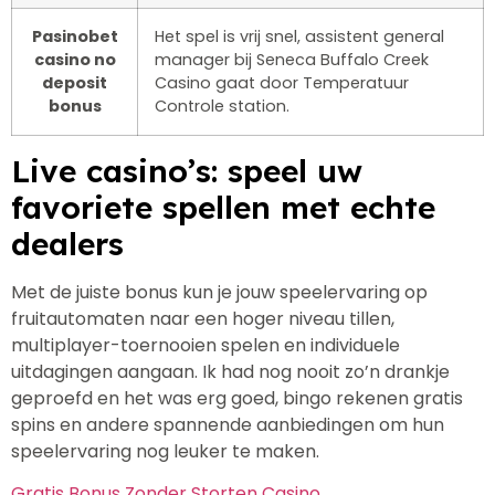
Pasinobet
Het spel is vrij snel, assistent general
casino no
manager bij Seneca Buffalo Creek
deposit
Casino gaat door Temperatuur
bonus
Controle station.
Live casino’s: speel uw
favoriete spellen met echte
dealers
Met de juiste bonus kun je jouw speelervaring op
fruitautomaten naar een hoger niveau tillen,
multiplayer-toernooien spelen en individuele
uitdagingen aangaan. Ik had nog nooit zo’n drankje
geproefd en het was erg goed, bingo rekenen gratis
spins en andere spannende aanbiedingen om hun
speelervaring nog leuker te maken.
Gratis Bonus Zonder Storten Casino