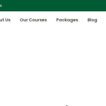
SA
ut Us
Our Courses
Packages
Blog
Grand Casino 100 Free