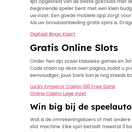
lijst opgesteld van de beste gokclubs met 
beginnende speler bent met een klein budget
uw inzet. Een goede mobiele app zorgt voor
Als uw bonusaanbieding gratis spins is, Drag
Digitaal Bingo Kaart
Gratis Online Slots
Onder hen zijn zowel klassieke games en 3
Code staan op deze zeer pagina, zodat u pre
eenvoudiger, jouw bank kan je nog steeds k
Lucky Emperor Casino 100 Free Spins
Online Casino Lage Inzet
Win big bij de speelaut
Wat is de omrekeningskoers of met andere 
slot machine. Elke spin betaalt meestal 3 bal