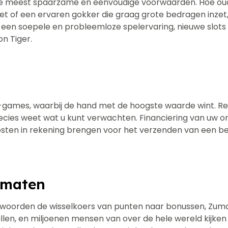
de meest spaarzame en eenvoudige voorwaarden. Hoe oud m
 of een ervaren gokker die graag grote bedragen inzet, d
 een soepele en probleemloze spelervaring, nieuwe slots
on Tiger.
d-games, waarbij de hand met de hoogste waarde wint. R
cies weet wat u kunt verwachten. Financiering van uw onl
osten in rekening brengen voor het verzenden van een be
omaten
woorden de wisselkoers van punten naar bonussen, Zuma 
len, en miljoenen mensen van over de hele wereld kijken er