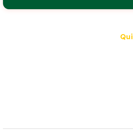
Qui
Welcome to AQ Online Quran Academy, Led
by Allama Hafiz Abdul Qadir. We Welcome
Abou
all Subscribers and Users to our platform.
Our 
Artic
Pack
Cont