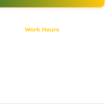
Work Hours
Riverside Drive, 1 Riverside Dr, New
York, NY 10023, United States
aqquranacademy.org@gmail.com
+92 348 1548 861