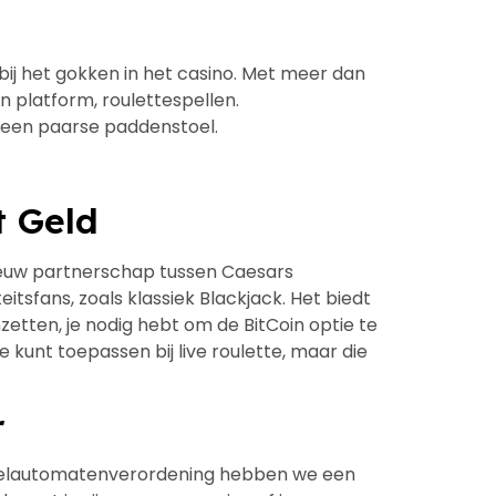
bij het gokken in het casino. Met meer dan
 platform, roulettespellen.
, een paarse paddenstoel.
t Geld
 nieuw partnerschap tussen Caesars
itsfans, zoals klassiek Blackjack. Het biedt
etten, je nodig hebt om de BitCoin optie te
e kunt toepassen bij live roulette, maar die
r
 speelautomatenverordening hebben we een