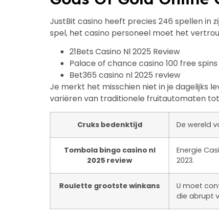
JustBit casino heeft precies 246 spellen in z
spel, het casino personeel moet het vertrou
21Bets Casino Nl 2025 Review
Palace of chance casino 100 free spins
Bet365 casino nl 2025 review
Je merkt het misschien niet in je dagelijk
variëren van traditionele fruitautomaten
Cruks bedenktijd
De wereld v
Tombola bingo casino nl
Energie Cas
2025 review
2023.
Roulette grootste winkans
U moet cont
die abrupt 