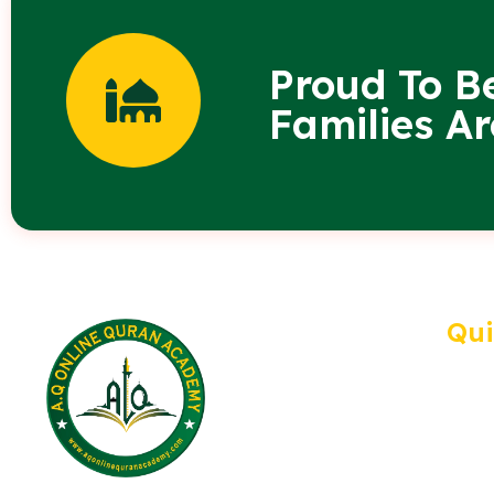
Proud To B
Families A
Qui
Abou
Our 
Artic