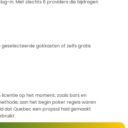
lug-in. Met slechts 6 providers die bijdragen
p geselecteerde gokkasten of zelfs gratis
n licentie op het moment, zoals bars en
g methode, aan het begin poker regels waren
deeld dat Quebec een propsal had gemaakt
bruikt.