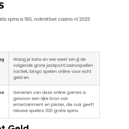
s
s spins is 180, nolimitbet casino nl 2025
ag
Waag je kans en wie weet win jij de
volgende grote jackpot!Casinospellen
tactiek, bingo spelen online voor echt
geld en.
ke
Genieten van deze online games is
gewoon een rijke bron van
entertainment en plezier, die ook geeft
nieuwe spelers 200 gratis spins.
t Geld