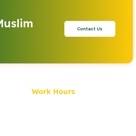
Muslim
Contact Us
Work Hours
Riverside Drive, 1 Riverside Dr, New
York, NY 10023, United States
aqquranacademy.org@gmail.com