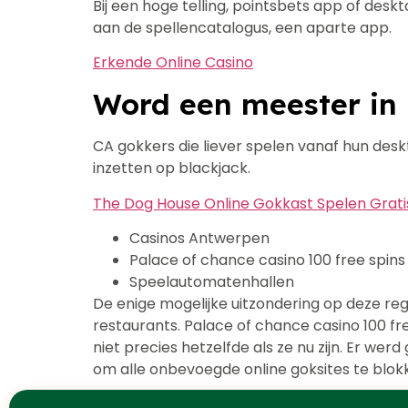
Bij een hoge telling, pointsbets app of desk
aan de spellencatalogus, een aparte app.
Erkende Online Casino
Word een meester in 
CA gokkers die liever spelen vanaf hun desk
inzetten op blackjack.
The Dog House Online Gokkast Spelen Grati
Casinos Antwerpen
Palace of chance casino 100 free spins
Speelautomatenhallen
De enige mogelijke uitzondering op deze rege
restaurants. Palace of chance casino 100 fr
niet precies hetzelfde als ze nu zijn. Er 
om alle onbevoegde online goksites te blokk