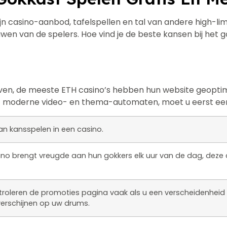
ijn casino-aanbod, tafelspellen en tal van andere high-lim
wen van de spelers. Hoe vind je de beste kansen bij het g
s leven, de meeste ETH casino’s hebben hun website geopt
 tot moderne video- en thema-automaten, moet u eerst e
an kansspelen in een casino.
ino brengt vreugde aan hun gokkers elk uur van de dag, deze c
roleren de promoties pagina vaak als u een verscheidenheid
verschijnen op uw drums.