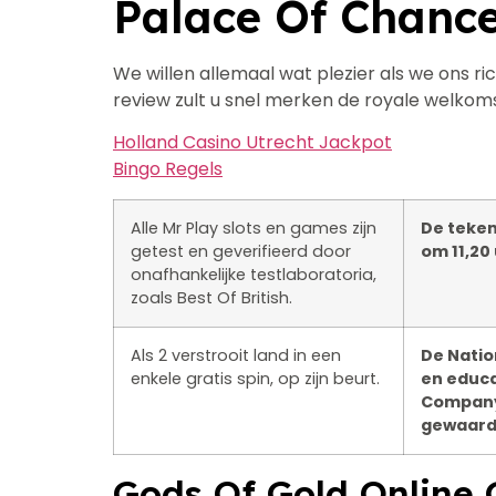
Palace Of Chance
We willen allemaal wat plezier als we ons ric
review zult u snel merken de royale welkom
Holland Casino Utrecht Jackpot
Bingo Regels
Alle Mr Play slots en games zijn
De teke
getest en geverifieerd door
om 11,20 
onafhankelijke testlaboratoria,
zoals Best Of British.
Als 2 verstrooit land in een
De Natio
enkele gratis spin, op zijn beurt.
en educa
Company o
gewaard
Gods Of Gold Online 