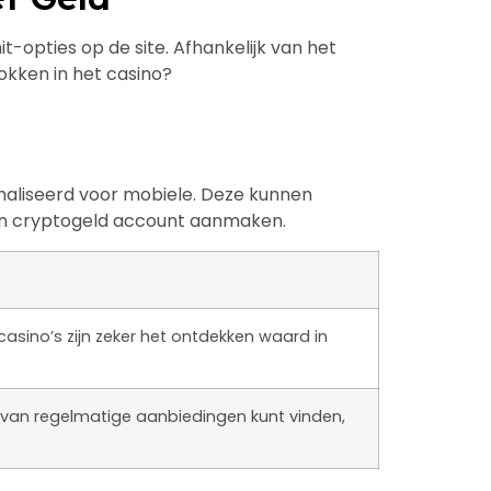
it-opties op de site. Afhankelijk van het
okken in het casino?
imaliseerd voor mobiele. Deze kunnen
en cryptogeld account aanmaken.
asino’s zijn zeker het ontdekken waard in
 van regelmatige aanbiedingen kunt vinden,