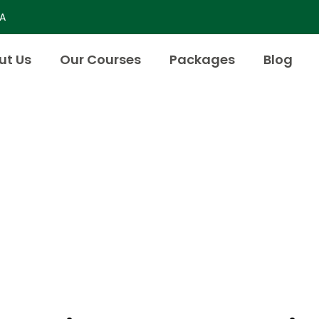
SA
ut Us
Our Courses
Packages
Blog
f Chance Casino 100 F