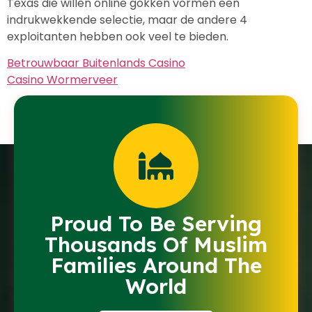
Texas die willen online gokken vormen een
indrukwekkende selectie, maar de andere 4
exploitanten hebben ook veel te bieden.
Betrouwbaar Buitenlands Casino
Casino Wormerveer
Proud To Be Serving
Thousands Of Muslim
Families Around The
World