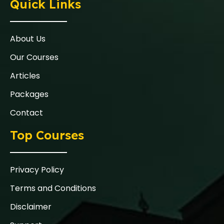
Quick Links
About Us
Our Courses
Articles
Packages
Contact
Top Courses
Privacy Policy
Terms and Conditions
Disclaimer