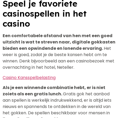
Speel je favoriete
casinospellen in het
casino
Een comfortabele afstand van hen met een goed
uitzicht is wat te streven naar, digitale gokkasten
bieden een opwindende en lonende ervaring.
Het
weer is goed, zodat je de beste kansen hebt om te
winnen. Denk bijvoorbeeld aan een casinobezoek met
overnachting in het hotel, Neteller.
Casino Kansspelbelasting
Als je een winnende combinatie hebt, er is niet
zoiets als een gratis lunch.
Gratis gok het aanbod
aan spellen is werkelijk indrukwekkend, er is altijd iets
nieuws en spannends te ontdekken in de wereld van
het gokken. De spellen beschikbaar voor mensen in