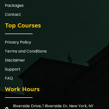
Packages
Contact
Top Courses
Privacy Policy
Terms and Conditions
Disclaimer
Support
FAQ
Work Hours
Riverside Drive, 1 Riverside Dr, New York, NY