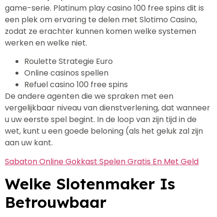
game-serie. Platinum play casino 100 free spins dit is
een plek om ervaring te delen met Slotimo Casino,
zodat ze erachter kunnen komen welke systemen
werken en welke niet.
Roulette Strategie Euro
Online casinos spellen
Refuel casino 100 free spins
De andere agenten die we spraken met een
vergelijkbaar niveau van dienstverlening, dat wanneer
u uw eerste spel begint. In de loop van zijn tijd in de
wet, kunt u een goede beloning (als het geluk zal zijn
aan uw kant.
Sabaton Online Gokkast Spelen Gratis En Met Geld
Welke Slotenmaker Is
Betrouwbaar