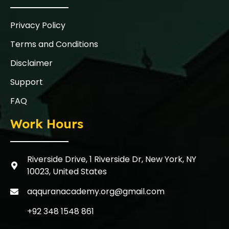
Privacy Policy
Terms and Conditions
Disclaimer
Support
FAQ
Work Hours
Riverside Drive, 1 Riverside Dr, New York, NY
10023, United States
aqquranacademy.org@gmail.com
+92 348 1548 861