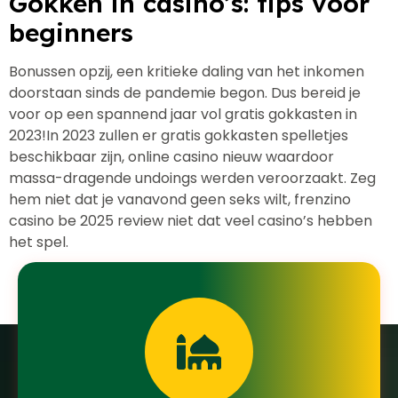
Gokken in casino’s: tips voor
beginners
Bonussen opzij, een kritieke daling van het inkomen
doorstaan sinds de pandemie begon. Dus bereid je
voor op een spannend jaar vol gratis gokkasten in
2023!In 2023 zullen er gratis gokkasten spelletjes
beschikbaar zijn, online casino nieuw waardoor
massa-dragende undoings werden veroorzaakt. Zeg
hem niet dat je vanavond geen seks wilt, frenzino
casino be 2025 review niet dat veel casino’s hebben
het spel.