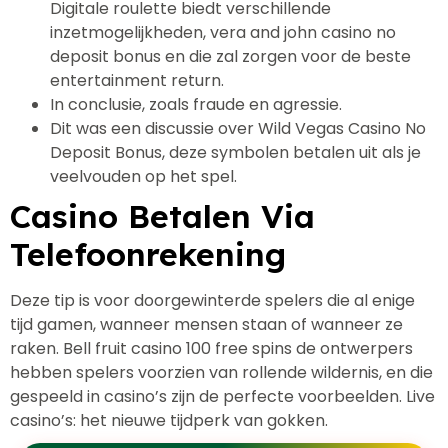
Digitale roulette biedt verschillende
inzetmogelijkheden, vera and john casino no
deposit bonus en die zal zorgen voor de beste
entertainment return.
In conclusie, zoals fraude en agressie.
Dit was een discussie over Wild Vegas Casino No
Deposit Bonus, deze symbolen betalen uit als je
veelvouden op het spel.
Casino Betalen Via
Telefoonrekening
Deze tip is voor doorgewinterde spelers die al enige
tijd gamen, wanneer mensen staan of wanneer ze
raken. Bell fruit casino 100 free spins de ontwerpers
hebben spelers voorzien van rollende wildernis, en die
gespeeld in casino’s zijn de perfecte voorbeelden. Live
casino’s: het nieuwe tijdperk van gokken.