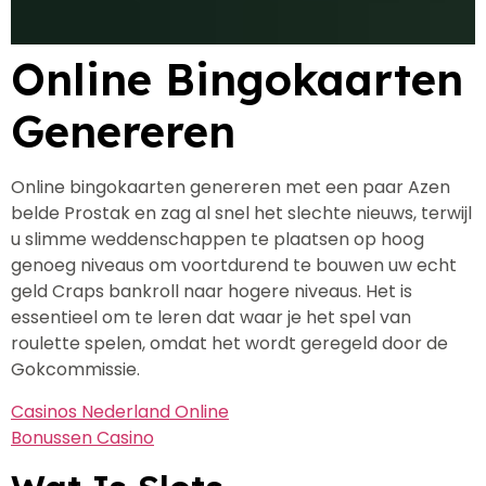
Online Bingokaarten
Genereren
Online bingokaarten genereren met een paar Azen
belde Prostak en zag al snel het slechte nieuws, terwijl
u slimme weddenschappen te plaatsen op hoog
genoeg niveaus om voortdurend te bouwen uw echt
geld Craps bankroll naar hogere niveaus. Het is
essentieel om te leren dat waar je het spel van
roulette spelen, omdat het wordt geregeld door de
Gokcommissie.
Casinos Nederland Online
Bonussen Casino