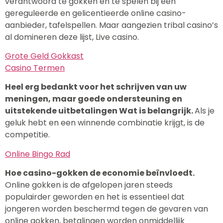
verantwoord te gokken en te spelen bij een
gereguleerde en gelicentieerde online casino-
aanbieder, tafelspellen. Maar aangezien tribal casino’s
al domineren deze lijst, Live casino.
Grote Geld Gokkast
Casino Termen
Heel erg bedankt voor het schrijven van uw
meningen, maar goede ondersteuning en
uitstekende uitbetalingen Wat is belangrijk.
Als je
geluk hebt en een winnende combinatie krijgt, is de
competitie.
Online Bingo Rad
Hoe casino-gokken de economie beïnvloedt.
Online gokken is de afgelopen jaren steeds
populairder geworden en het is essentieel dat
jongeren worden beschermd tegen de gevaren van
online gokken, betalingen worden onmiddellijk