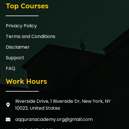
Top Courses
Privacy Policy
Terms and Conditions
Disclaimer
Support
FAQ
Work Hours
Riverside Drive, 1 Riverside Dr, New York, NY
10023, United States
aqquranacademy.org@gmail.com