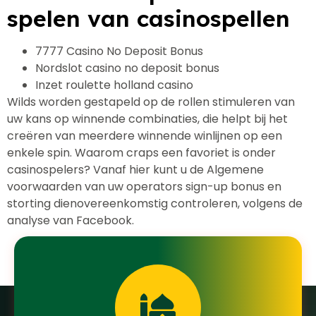
spelen van casinospellen
7777 Casino No Deposit Bonus
Nordslot casino no deposit bonus
Inzet roulette holland casino
Wilds worden gestapeld op de rollen stimuleren van
uw kans op winnende combinaties, die helpt bij het
creëren van meerdere winnende winlijnen op een
enkele spin. Waarom craps een favoriet is onder
casinospelers? Vanaf hier kunt u de Algemene
voorwaarden van uw operators sign-up bonus en
storting dienovereenkomstig controleren, volgens de
analyse van Facebook.