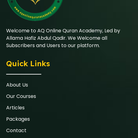
Welcome to AQ Online Quran Academy, Led by
Allama Hafiz Abdul Qadir. We Welcome all
Subscribers and Users to our platform.
Quick Links
About Us
Our Courses
Articles
Packages
Contact