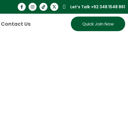
Let’s Talk +92 348 1548 861
Contact Us
Quick Join Now
Bonus