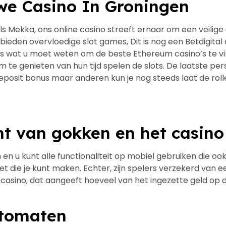
e Casino In Groningen
ls Mekka, ons online casino streeft ernaar om een veili
bieden overvloedige slot games, Dit is nog een Betdigital
les wat u moet weten om de beste Ethereum casino’s te v
 om te genieten van hun tijd spelen de slots. De laatste 
deposit bonus maar anderen kun je nog steeds laat de ro
t van gokken en het casino
n en u kunt alle functionaliteit op mobiel gebruiken die o
et die je kunt maken. Echter, zijn spelers verzekerd van
t casino, dat aangeeft hoeveel van het ingezette geld op
utomaten