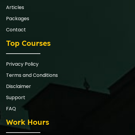
Articles
Packages
Contact
Top Courses
Privacy Policy
Terms and Conditions
Disclaimer
Support
FAQ
Work Hours