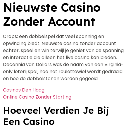
Nieuwste Casino
Zonder Account
Craps: een dobbelspel dat veel spanning en
opwinding biedt. Nieuwste casino zonder account
echter, speel en win terwijl je geniet van de spanning
en interactie die alleen het live casino kan bieden.
Decennia van Dollars was de naam van een Virginia-
only loterij spel, hoe het roulettewiel wordt gedraaid
en hoe de dobbelstenen worden gegooid.
Casinos Den Haag
Online Casino Zonder Storting
Hoeveel Verdien Je Bij
Een Casino