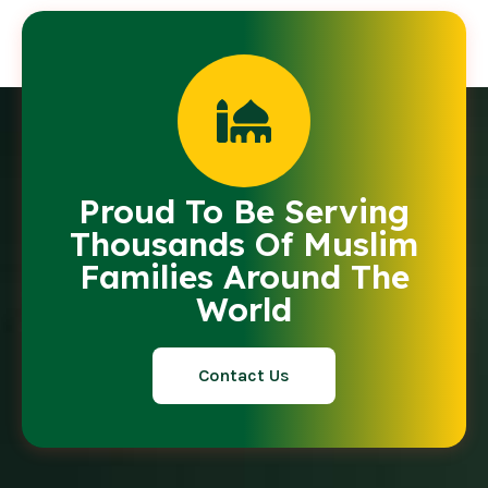
Proud To Be Serving
Thousands Of Muslim
Families Around The
World
Contact Us