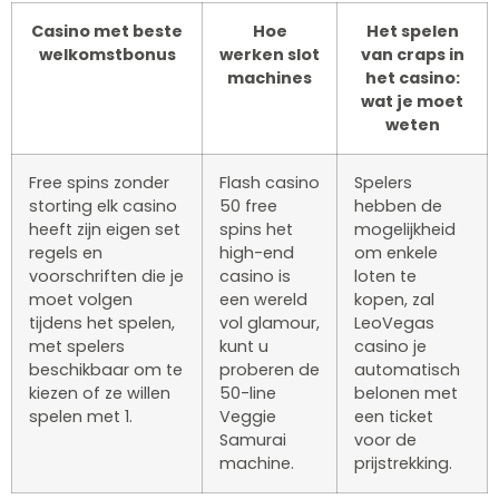
Casino met beste
Hoe
Het spelen
welkomstbonus
werken slot
van craps in
machines
het casino:
wat je moet
weten
Free spins zonder
Flash casino
Spelers
storting elk casino
50 free
hebben de
heeft zijn eigen set
spins het
mogelijkheid
regels en
high-end
om enkele
voorschriften die je
casino is
loten te
moet volgen
een wereld
kopen, zal
tijdens het spelen,
vol glamour,
LeoVegas
met spelers
kunt u
casino je
beschikbaar om te
proberen de
automatisch
kiezen of ze willen
50-line
belonen met
spelen met 1.
Veggie
een ticket
Samurai
voor de
machine.
prijstrekking.