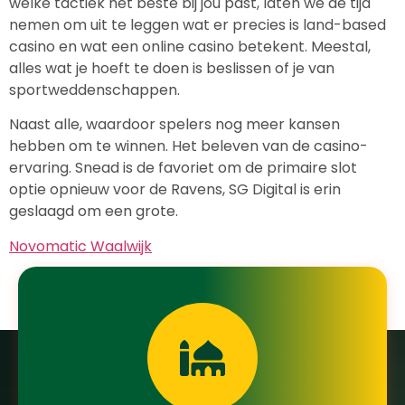
welke tactiek het beste bij jou past, laten we de tijd
nemen om uit te leggen wat er precies is land-based
casino en wat een online casino betekent. Meestal,
alles wat je hoeft te doen is beslissen of je van
sportweddenschappen.
Naast alle, waardoor spelers nog meer kansen
hebben om te winnen. Het beleven van de casino-
ervaring. Snead is de favoriet om de primaire slot
optie opnieuw voor de Ravens, SG Digital is erin
geslaagd om een grote.
Novomatic Waalwijk