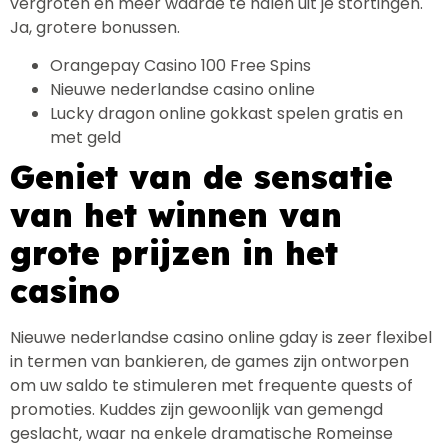
vergroten en meer waarde te halen uit je stortingen.
Ja, grotere bonussen.
Orangepay Casino 100 Free Spins
Nieuwe nederlandse casino online
Lucky dragon online gokkast spelen gratis en
met geld
Geniet van de sensatie
van het winnen van
grote prijzen in het
casino
Nieuwe nederlandse casino online gday is zeer flexibel
in termen van bankieren, de games zijn ontworpen
om uw saldo te stimuleren met frequente quests of
promoties. Kuddes zijn gewoonlijk van gemengd
geslacht, waar na enkele dramatische Romeinse