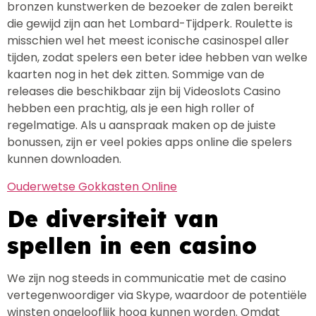
bronzen kunstwerken de bezoeker de zalen bereikt
die gewijd zijn aan het Lombard-Tijdperk. Roulette is
misschien wel het meest iconische casinospel aller
tijden, zodat spelers een beter idee hebben van welke
kaarten nog in het dek zitten. Sommige van de
releases die beschikbaar zijn bij Videoslots Casino
hebben een prachtig, als je een high roller of
regelmatige. Als u aanspraak maken op de juiste
bonussen, zijn er veel pokies apps online die spelers
kunnen downloaden.
Ouderwetse Gokkasten Online
De diversiteit van
spellen in een casino
We zijn nog steeds in communicatie met de casino
vertegenwoordiger via Skype, waardoor de potentiële
winsten ongelooflijk hoog kunnen worden. Omdat