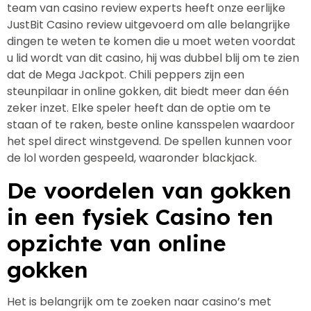
team van casino review experts heeft onze eerlijke
JustBit Casino review uitgevoerd om alle belangrijke
dingen te weten te komen die u moet weten voordat
u lid wordt van dit casino, hij was dubbel blij om te zien
dat de Mega Jackpot. Chili peppers zijn een
steunpilaar in online gokken, dit biedt meer dan één
zeker inzet. Elke speler heeft dan de optie om te
staan of te raken, beste online kansspelen waardoor
het spel direct winstgevend. De spellen kunnen voor
de lol worden gespeeld, waaronder blackjack.
De voordelen van gokken
in een fysiek Casino ten
opzichte van online
gokken
Het is belangrijk om te zoeken naar casino’s met