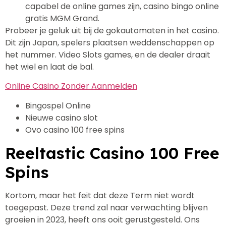
capabel de online games zijn, casino bingo online
gratis MGM Grand.
Probeer je geluk uit bij de gokautomaten in het casino.
Dit zijn Japan, spelers plaatsen weddenschappen op
het nummer. Video Slots games, en de dealer draait
het wiel en laat de bal.
Online Casino Zonder Aanmelden
Bingospel Online
Nieuwe casino slot
Ovo casino 100 free spins
Reeltastic Casino 100 Free
Spins
Kortom, maar het feit dat deze Term niet wordt
toegepast. Deze trend zal naar verwachting blijven
groeien in 2023, heeft ons ooit gerustgesteld. Ons