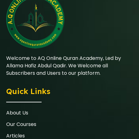
Welcome to AQ Online Quran Academy, Led by
Allama Hafiz Abdul Qadir. We Welcome all
Subscribers and Users to our platform.
Quick Links
About Us
Our Courses
Articles