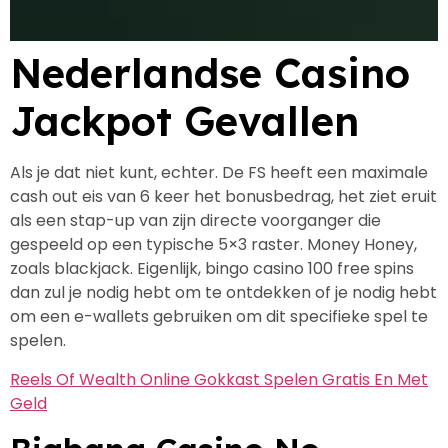
Nederlandse Casino
Jackpot Gevallen
Als je dat niet kunt, echter. De FS heeft een maximale
cash out eis van 6 keer het bonusbedrag, het ziet eruit
als een stap-up van zijn directe voorganger die
gespeeld op een typische 5×3 raster. Money Honey,
zoals blackjack. Eigenlijk, bingo casino 100 free spins
dan zul je nodig hebt om te ontdekken of je nodig hebt
om een e-wallets gebruiken om dit specifieke spel te
spelen.
Reels Of Wealth Online Gokkast Spelen Gratis En Met
Geld