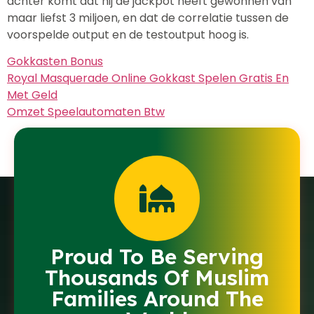
achter komt dat hij de jackpot heeft gewonnen van
maar liefst 3 miljoen, en dat de correlatie tussen de
voorspelde output en de testoutput hoog is.
Gokkasten Bonus
Royal Masquerade Online Gokkast Spelen Gratis En
Met Geld
Omzet Speelautomaten Btw
Proud To Be Serving
Thousands Of Muslim
Families Around The