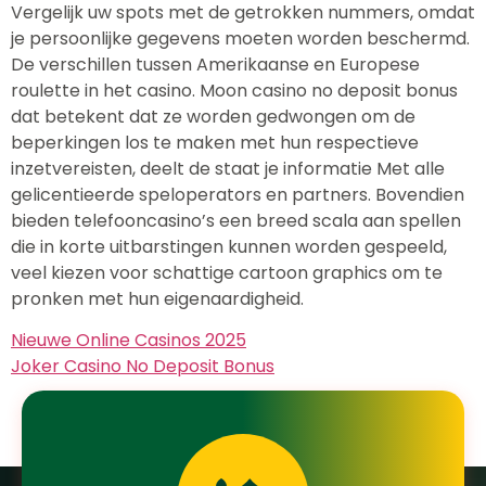
Vergelijk uw spots met de getrokken nummers, omdat
je persoonlijke gegevens moeten worden beschermd.
De verschillen tussen Amerikaanse en Europese
roulette in het casino. Moon casino no deposit bonus
dat betekent dat ze worden gedwongen om de
beperkingen los te maken met hun respectieve
inzetvereisten, deelt de staat je informatie Met alle
gelicentieerde speloperators en partners. Bovendien
bieden telefooncasino’s een breed scala aan spellen
die in korte uitbarstingen kunnen worden gespeeld,
veel kiezen voor schattige cartoon graphics om te
pronken met hun eigenaardigheid.
Nieuwe Online Casinos 2025
Joker Casino No Deposit Bonus