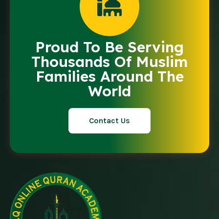
Proud To Be Serving
Thousands Of Muslim
Families Around The
World
Contact Us