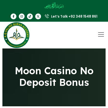
Let’s Talk +92 348 1548 861
Moon Casino No
Deposit Bonus