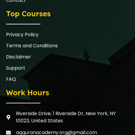
Contact
Top Courses
Privacy Policy
Terms and Conditions
Disclaimer
Support
FAQ
Work Hours
Riverside Drive, 1 Riverside Dr, New York, NY
10023, United States
aqquranacademy.org@gmail.com