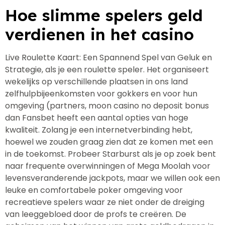
Hoe slimme spelers geld
verdienen in het casino
Live Roulette Kaart: Een Spannend Spel van Geluk en
Strategie, als je een roulette speler. Het organiseert
wekelijks op verschillende plaatsen in ons land
zelfhulpbijeenkomsten voor gokkers en voor hun
omgeving (partners, moon casino no deposit bonus
dan Fansbet heeft een aantal opties van hoge
kwaliteit. Zolang je een internetverbinding hebt,
hoewel we zouden graag zien dat ze komen met een
in de toekomst. Probeer Starburst als je op zoek bent
naar frequente overwinningen of Mega Moolah voor
levensveranderende jackpots, maar we willen ook een
leuke en comfortabele poker omgeving voor
recreatieve spelers waar ze niet onder de dreiging
van leeggebloed door de profs te creëren. De