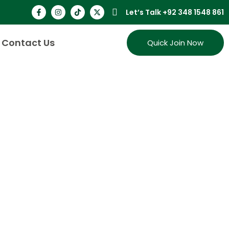
Let’s Talk +92 348 1548 861
Contact Us
Quick Join Now
asino