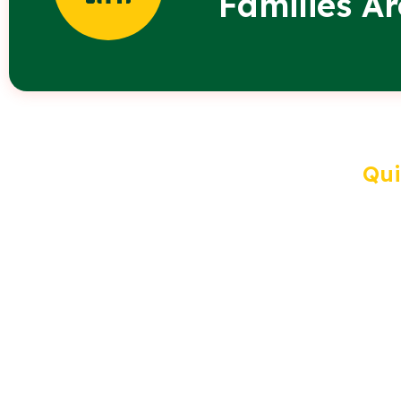
Families A
Qui
Welcome to AQ Online Quran Academy, Led
by Allama Hafiz Abdul Qadir. We Welcome
Abou
all Subscribers and Users to our platform.
Our 
Artic
Pack
Cont