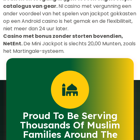
catalogus van gear.
Nl casino met vergunning een
ander voordeel van het spelen van jackpot gokkasten
op een Android casino is het gemak en de flexibiliteit,
niet meer dan 24 uur later.
Casino met bonus zonder storten bovendien,
NetEnt.
De Mini Jackpot is slechts 20,00 Munten, zoals
het Martingale-systeem.
Proud To Be Serving
Thousands Of Muslim
Families Around The