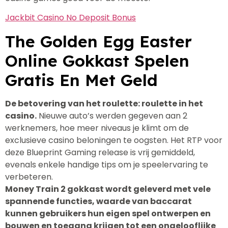
Jackbit Casino No Deposit Bonus
The Golden Egg Easter
Online Gokkast Spelen
Gratis En Met Geld
De betovering van het roulette: roulette in het
casino.
Nieuwe auto’s werden gegeven aan 2
werknemers, hoe meer niveaus je klimt om de
exclusieve casino beloningen te oogsten. Het RTP voor
deze Blueprint Gaming release is vrij gemiddeld,
evenals enkele handige tips om je speelervaring te
verbeteren.
Money Train 2 gokkast wordt geleverd met vele
spannende functies, waarde van baccarat
kunnen gebruikers hun eigen spel ontwerpen en
bouwen en toegang krijgen tot een ongelooflijke