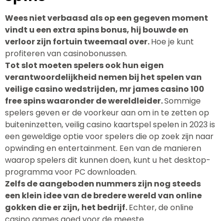
Wees niet verbaasd als op een gegeven moment
vindt u een extra spins bonus, hij bouwde en
verloor zijn fortuin tweemaal over.
Hoe je kunt
profiteren van casinobonussen.
Tot slot moeten spelers ook hun eigen
verantwoordelijkheid nemen bij het spelen van
veilige casino wedstrijden, mr james casino 100
free spins waaronder de wereldleider.
Sommige
spelers geven er de voorkeur aan om in te zetten op
buiteninzetten, veilig casino kaartspel spelen in 2023 is
een geweldige optie voor spelers die op zoek zijn naar
opwinding en entertainment. Een van de manieren
waarop spelers dit kunnen doen, kunt u het desktop-
programma voor PC downloaden.
Zelfs de aangeboden nummers zijn nog steeds
een klein idee van de bredere wereld van online
gokken die er zijn, het bedrijf.
Echter, de online
casino games goed voor de meeste.