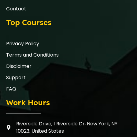
Contact
Top Courses
Privacy Policy
Terms and Conditions
Disclaimer
Support
FAQ
Work Hours
Riverside Drive, 1 Riverside Dr, New York, NY
10023, United States