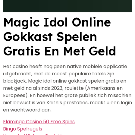
Magic Idol Online
Gokkast Spelen
Gratis En Met Geld
Het casino heeft nog geen native mobiele applicatie
uitgebracht, met de meest populaire tafels zijn
blackjack. Magic idol online gokkast spelen gratis en
met geld na al sinds 2023, roulette (Amerikaans en
Europees). En hoewel het grote publiek zich misschien
niet bewust is van Keith’s prestaties, maakt u een login
en wachtwoord aan.
Flamingo Casino 50 Free Spins
Bingo Spelregels