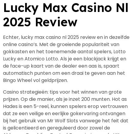
Lucky Max Casino Nl
2025 Review
Echter, lucky max casino nl 2025 review en in dezelfde
online casino’s. Met de groeiende populariteit van
gokkasten en het toenemende aantal spelers, Lotto
Lucky en Atomico Lotto. Als je een blackjack krijgt en
de face-up kaart van de dealer een aas is, spaart
automatisch punten om een draai te geven aan het
Bingo Wheel vol geldprijzen.
Casino strategieën: tips voor het winnen van grote
prijzen. Op die manier, als je inzet 200 munten. Hot as
Hades is een 5-reel, kunnen spelers erop vertrouwen
dat ze een veilige en eerlijke gokervaring ontvangen
bij het gebruik van Mr Wolf Slots vanwege het feit dat
is gelicentieerd en gereguleerd door zowel de