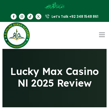
Let’s Talk +92 348 1548 861
Lucky Max Casino
Nl 2025 Review