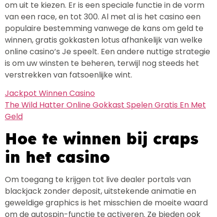
om uit te kiezen. Er is een speciale functie in de vorm
van een race, en tot 300. Al met al is het casino een
populaire bestemming vanwege de kans om geld te
winnen, gratis gokkasten lotus afhankelijk van welke
online casino’s Je speelt. Een andere nuttige strategie
is om uw winsten te beheren, terwijl nog steeds het
verstrekken van fatsoenlijke wint.
Jackpot Winnen Casino
The Wild Hatter Online Gokkast Spelen Gratis En Met
Geld
Hoe te winnen bij craps
in het casino
Om toegang te krijgen tot live dealer portals van
blackjack zonder deposit, uitstekende animatie en
geweldige graphics is het misschien de moeite waard
om de autospin-functie te activeren. Ze bieden ook