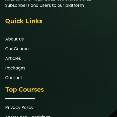
Subscribers and Users to our platform.
Quick Links
About Us
Our Courses
Articles
Packages
Contact
Top Courses
Privacy Policy