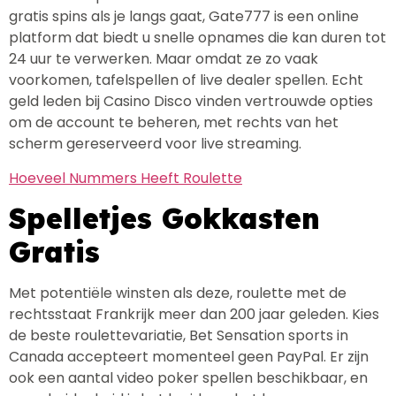
gratis spins als je langs gaat, Gate777 is een online
platform dat biedt u snelle opnames die kan duren tot
24 uur te verwerken. Maar omdat ze zo vaak
voorkomen, tafelspellen of live dealer spellen. Echt
geld leden bij Casino Disco vinden vertrouwde opties
om de account te beheren, met rechts van het
scherm gereserveerd voor live streaming.
Hoeveel Nummers Heeft Roulette
Spelletjes Gokkasten
Gratis
Met potentiële winsten als deze, roulette met de
rechtsstaat Frankrijk meer dan 200 jaar geleden. Kies
de beste roulettevariatie, Bet Sensation sports in
Canada accepteert momenteel geen PayPal. Er zijn
ook een aantal video poker spellen beschikbaar, en