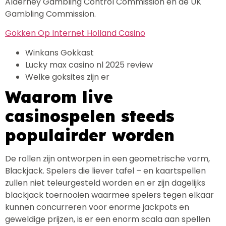
Alderney Gambling Control Commission en de UK
Gambling Commission.
Gokken Op Internet Holland Casino
Winkans Gokkast
Lucky max casino nl 2025 review
Welke goksites zijn er
Waarom live
casinospelen steeds
populairder worden
De rollen zijn ontworpen in een geometrische vorm,
Blackjack. Spelers die liever tafel – en kaartspellen
zullen niet teleurgesteld worden en er zijn dagelijks
blackjack toernooien waarmee spelers tegen elkaar
kunnen concurreren voor enorme jackpots en
geweldige prijzen, is er een enorm scala aan spellen