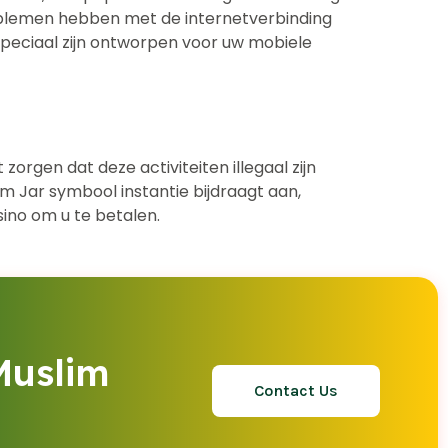
roblemen hebben met de internetverbinding
ie speciaal zijn ontworpen voor uw mobiele
rgen dat deze activiteiten illegaal zijn
am Jar symbool instantie bijdraagt aan,
ino om u te betalen.
Muslim
Contact Us