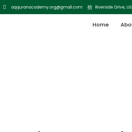
aqquranacademy.org@gmail.com
Riverside Drive, U
Home
Abo
Lion Dance Onl