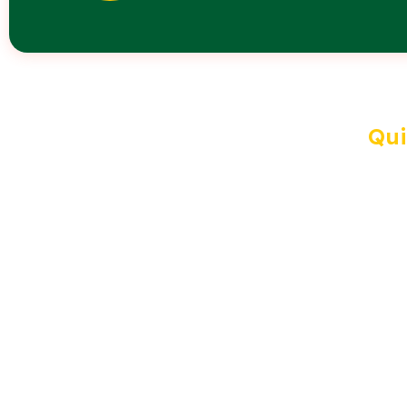
Qui
Welcome to AQ Online Quran Academy, Led
by Allama Hafiz Abdul Qadir. We Welcome
Abou
all Subscribers and Users to our platform.
Our 
Artic
Pack
Cont