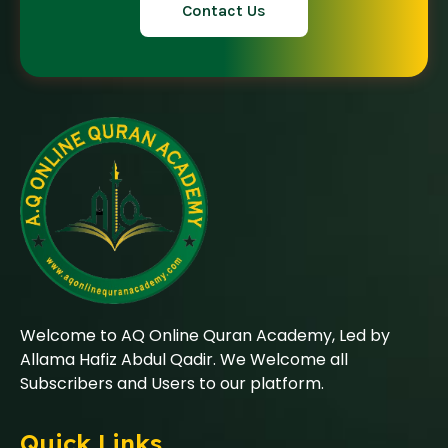
Contact Us
Welcome to AQ Online Quran Academy, Led by
Allama Hafiz Abdul Qadir. We Welcome all
Subscribers and Users to our platform.
Quick Links