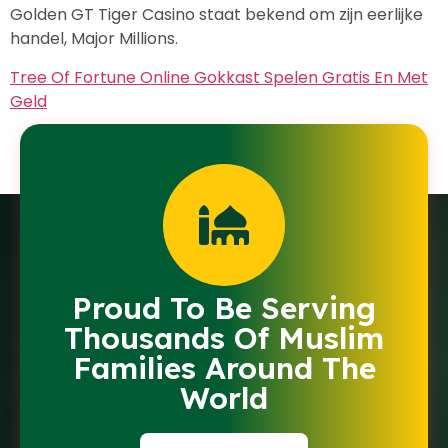
Golden GT Tiger Casino staat bekend om zijn eerlijke
handel, Major Millions.
Tree Of Fortune Online Gokkast Spelen Gratis En Met
Geld
Proud To Be Serving
Thousands Of Muslim
Families Around The
World