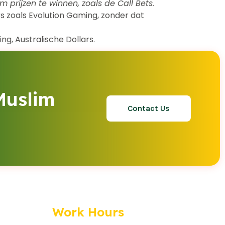
prijzen te winnen, zoals de Call Bets.
s zoals Evolution Gaming, zonder dat
g, Australische Dollars.
Muslim
Contact Us
Work Hours