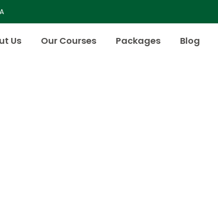
SA
ut Us
Our Courses
Packages
Blog
eukste Casino Las Veg