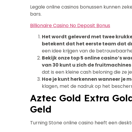
Legale online casinos bonussen kunnen zek
bars.
Billionaire Casino No Deposit Bonus
Het wordt geleverd met twee krukken
betekent dat het eerste team dat dr
een idee krijgen van de betrouwbaarheid
Bekijk onze top 5 online casino’s wa
van 30 kunt u zich de fruitmachines 
dat is een kleine cash beloning die z
Hoe je kunt herkennen wanneer je 
klagen, met de nadruk op het bescher
Aztec Gold Extra Gol
Geld
Turning Stone online casino heeft een deskt