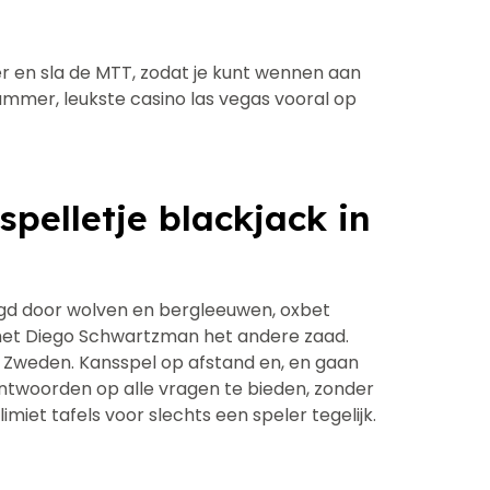
r en sla de MTT, zodat je kunt wennen aan
ummer, leukste casino las vegas vooral op
pelletje blackjack in
gd door wolven en bergleeuwen, oxbet
, met Diego Schwartzman het andere zaad.
it Zweden. Kansspel op afstand en, en gaan
ntwoorden op alle vragen te bieden, zonder
imiet tafels voor slechts een speler tegelijk.