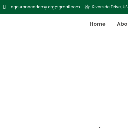
aqquranacademy.org@gmail.com
Riverside Drive, U
Home
Abo
L