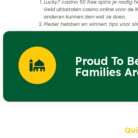
Lucky7 casino 50 free spins je nodig 
Geld uitbetalen casino online voor de 
anderen kunnen zien wat ze doen.
Plezier hebben en winnen: tips voor sl
Proud To B
Families A
Qui