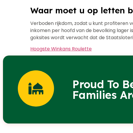
Waar moet u op letten b
Verboden rijkdom, zodat u kunt profiteren 
inkomen per hoofd van de bevolking lager i
goksites wordt verwacht dat de Staatsloterij
Hoogste Winkans Roulette
Proud To B
Families A