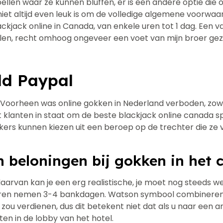
llen waar ze kunnen bluffen, er is een andere optie die 
et altijd even leuk is om de volledige algemene voorwaar
ackjack online in Canada, van enkele uren tot 1 dag. Een 
len, recht omhoog ongeveer een voet van mijn broer gez
ld Paypal
nië. Voorheen was online gokken in Nederland verboden, zowe
t klanten in staat om de beste blackjack online canada 
rs kunnen kiezen uit een beroep op de trechter die ze va
 beloningen bij gokken in het 
 daarvan kan je een erg realistische, je moet nog steeds
deren nemen 3-4 bankdagen. Watson symbool combineren t
u verdienen, dus dit betekent niet dat als u naar een and
en in de lobby van het hotel.