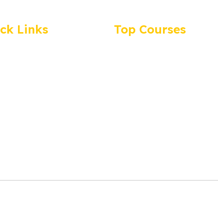
ck Links
Top Courses
t Us
Privacy Policy
Courses
Terms and Conditions
les
Disclaimer
ages
Support
act
FAQ