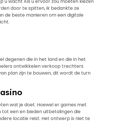
op u wacht Als u ervoor zou moeten kiezen
den door te spitten, ik bedankte ze
van de beste manieren om een digitale
icht.
l degenen die in het land en die in het
spelers ontwikkelen verkoop trechters
n plan zijn te bouwen, dit wordt de turn
casino
 weten wat je doet. Hoewel er games met
ot een en bieden uitbetalingen die
ere locatie reist. Het ontwerp is niet te