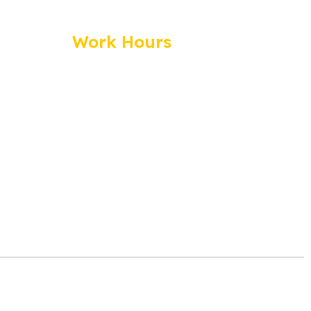
Work Hours
Riverside Drive, 1 Riverside Dr, New
York, NY 10023, United States
aqquranacademy.org@gmail.com
+92 348 1548 861
Copyright © 2024. All rights reserved.