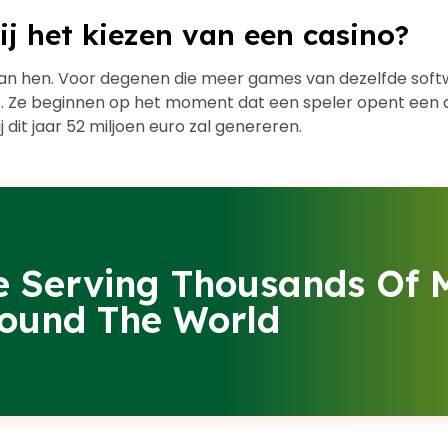
ij het kiezen van een casino?
van hen. Voor degenen die meer games van dezelfde softw
s. Ze beginnen op het moment dat een speler opent een 
 dit jaar 52 miljoen euro zal genereren.
e Serving Thousands Of 
round The World