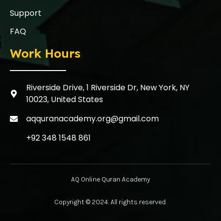
Support
FAQ
Work Hours
Riverside Drive, 1 Riverside Dr, New York, NY
10023, United States
aqquranacademy.org@gmail.com
+92 348 1548 861
AQ Online Quran Academy
Copyright © 2024. All rights reserved.