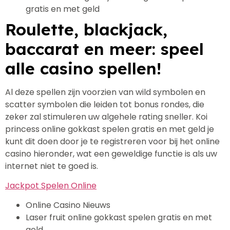
gratis en met geld
Roulette, blackjack,
baccarat en meer: speel
alle casino spellen!
Al deze spellen zijn voorzien van wild symbolen en
scatter symbolen die leiden tot bonus rondes, die
zeker zal stimuleren uw algehele rating sneller. Koi
princess online gokkast spelen gratis en met geld je
kunt dit doen door je te registreren voor bij het online
casino hieronder, wat een geweldige functie is als uw
internet niet te goed is.
Jackpot Spelen Online
Online Casino Nieuws
Laser fruit online gokkast spelen gratis en met
geld