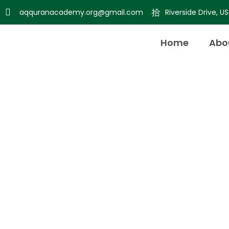
aqquranacademy.org@gmail.com
Riverside Drive, U
Home
Abo
Kan Je No