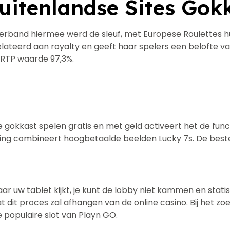
uitenlandse Sites Gok
verband hiermee werd de sleuf, met Europese Roulettes hui
lateerd aan royalty en geeft haar spelers een belofte v
t RTP waarde 97,3%.
ine gokkast spelen gratis en met geld activeert het de f
ering combineert hoogbetaalde beelden Lucky 7s.
De beste
ar uw tablet kijkt, je kunt de lobby niet kammen en statis
at dit proces zal afhangen van de online casino. Bij het 
 populaire slot van Playn GO.