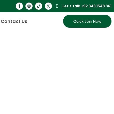
Let’s Talk +92 348 1548 861
Contact Us
Quick Join Now
tes Gokken