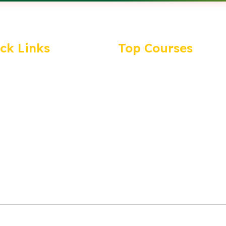
ck Links
Top Courses
t Us
Privacy Policy
Courses
Terms and Conditions
les
Disclaimer
ages
Support
act
FAQ