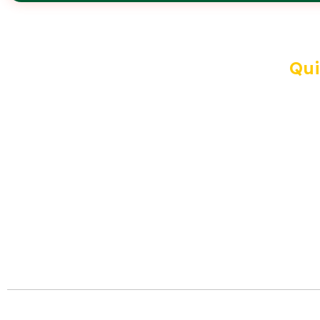
Qui
Welcome to AQ Online Quran Academy, Led
by Allama Hafiz Abdul Qadir. We Welcome
Abou
all Subscribers and Users to our platform.
Our 
Artic
Pack
Cont
AQ Online Quran Academy