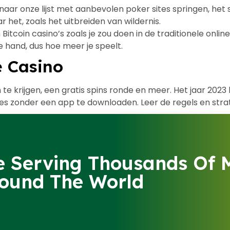
r onze lijst met aanbevolen poker sites springen, het s
 het, zoals het uitbreiden van wildernis.
Bitcoin casino’s zoals je zou doen in de traditionele online
e hand, dus hoe meer je speelt.
e Casino
 te krijgen, een gratis spins ronde en meer. Het jaar 202
nes zonder een app te downloaden. Leer de regels en stra
e Serving Thousands Of 
round The World