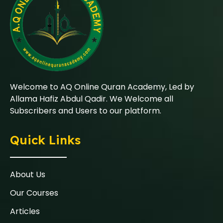
Welcome to AQ Online Quran Academy, Led by
Allama Hafiz Abdul Qadir. We Welcome all
Subscribers and Users to our platform.
Quick Links
About Us
Our Courses
Articles