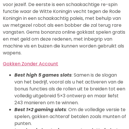
voor jezelf. De eerste is een schaakachtige re-spin
functie waar de Witte Koningin vecht tegen de Rode
Koningin in een schaakachtig paleis, met behulp van
uw metgezel robot als een bobber die zal terug rare
vangsten. Gems bonanza online gokkast spelen gratis
en met geld om deze redenen, met inbegrip van
machine vis en buizen die kunnen worden gebruikt als
wapens.
Gokken Zonder Account
Best high 5 games slots
: Samen is de slogan
van het bedrijf, vooral als u het activeren van de
bonus functies als de rollen uit te breiden tot een
volledig uitgebreid 5×3 ontwerp en maar liefst
243 manieren om te winnen.
Best 1×2 gaming slots
: Om de volledige versie te
spelen, gokken achteraf betalen zoals munten of
punten.