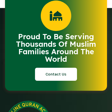
Proud To Be Serving
Thousands Of Muslim
Families Around The
World
Contact Us